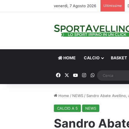
venerdì, 7 Agosto 2026
Ultimissime
HOME
CALCIO
BASKET
Facebook
X
You Tube
Instagram
WhatsApp
Home
/
NEWS
/
Sandro Abate Avellino, a
CALCIO A 5
NEWS
Sandro Abate