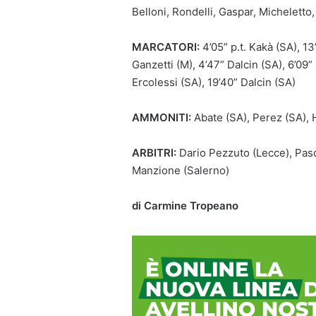
Belloni, Rondelli, Gaspar, Micheletto,
MARCATORI:
4’05” p.t. Kakà (SA), 13
Ganzetti (M), 4’47” Dalcin (SA), 6’09”
Ercolessi (SA), 19’40” Dalcin (SA)
AMMONITI:
Abate (SA), Perez (SA), 
ARBITRI:
Dario Pezzuto (
Lecce),
Pasq
Manzione (
Salerno)
di Carmine Tropeano