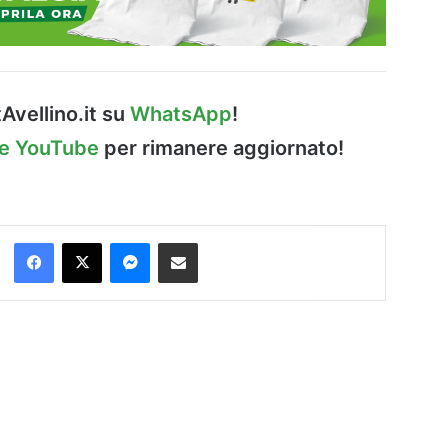
Avellino.it su
WhatsApp
!
le YouTube
per rimanere aggiornato!
Facebook
X
Messenger
Condividi via Email