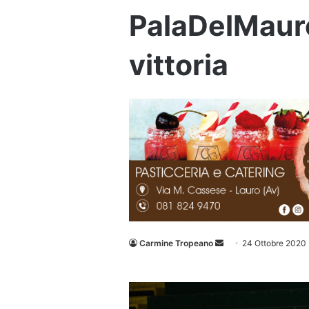
PalaDelMauro
vittoria
Invia
Carmine Tropeano
24 Ottobre 2020
un'email