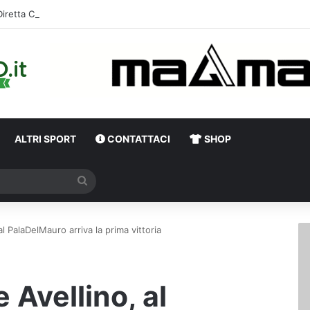
Diretta Calciomercato Avellino e Serie B, trattative e ufficialità
ALTRI SPORT
CONTATTACI
SHOP
Cerca
l PalaDelMauro arriva la prima vittoria
 Avellino, al