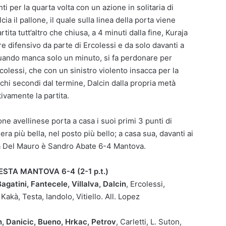
ti per la quarta volta con un azione in solitaria di
ia il pallone, il quale sulla linea della porta viene
ita tutt’altro che chiusa, a 4 minuti dalla fine, Kuraja
re difensivo da parte di Ercolessi e da solo davanti a
 quando manca solo un minuto, si fa perdonare per
olessi, che con un sinistro violento insacca per la
ochi secondi dal termine, Dalcin dalla propria metà
ivamente la partita.
ne avellinese porta a casa i suoi primi 3 punti di
ra più bella, nel posto più bello; a casa sua, davanti ai
 Pala Del Mauro è Sandro Abate 6-4 Mantova.
TA MANTOVA 6-4 (2-1 p.t.)
tini, Fantecele, Villalva, Dalcin
, Ercolessi,
akà, Testa, Iandolo, Vitiello. All. Lopez
Danicic, Bueno, Hrkac, Petrov
, Carletti, L. Suton,