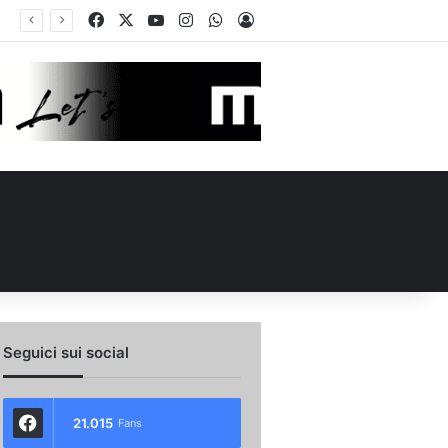
Facebook
X
You Tube
Instagram
WhatsApp
Accedi
Seguici sui social
21.015
Fans