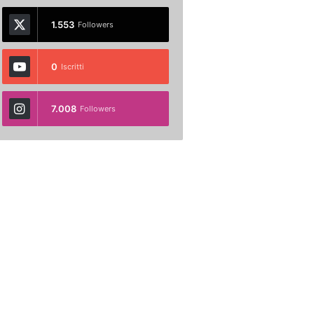
1.553
Followers
0
Iscritti
7.008
Followers