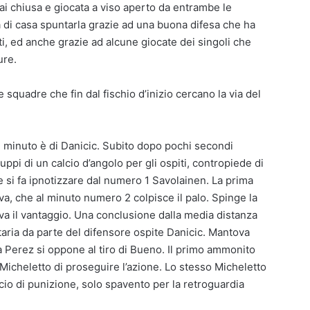
mai chiusa e giocata a viso aperto da entrambe le
 di casa spuntarla grazie ad una buona difesa che ha
iti, ed anche grazie ad alcune giocate dei singoli che
ure.
 squadre che fin dal fischio d’inizio cercano la via del
 1 minuto è di Danicic. Subito dopo pochi secondi
ppi di un calcio d’angolo per gli ospiti, contropiede di
re si fa ipnotizzare dal numero 1 Savolainen. La prima
alva, che al minuto numero 2 colpisce il palo. Spinge la
va il vantaggio. Una conclusione dalla media distanza
taria da parte del difensore ospite Danicic. Mantova
 ma Perez si oppone al tiro di Bueno. Il primo ammonito
icheletto di proseguire l’azione. Lo stesso Micheletto
cio di punizione, solo spavento per la retroguardia