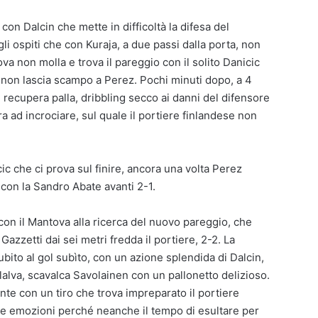
 con Dalcin che mette in difficoltà la difesa del
i ospiti che con Kuraja, a due passi dalla porta, non
ova non molla e trova il pareggio con il solito Danicic
non lascia scampo a Perez. Pochi minuti dopo, a 4
 recupera palla, dribbling secco ai danni del difensore
ra ad incrociare, sul quale il portiere finlandese non
c che ci prova sul finire, ancora una volta Perez
 con la Sandro Abate avanti 2-1.
con il Mantova alla ricerca del nuovo pareggio, che
Gazzetti dai sei metri fredda il portiere, 2-2. La
bito al gol subìto, con un azione splendida di Dalcin,
llalva, scavalca Savolainen con un pallonetto delizioso.
e con un tiro che trova impreparato il portiere
lle emozioni perché neanche il tempo di esultare per