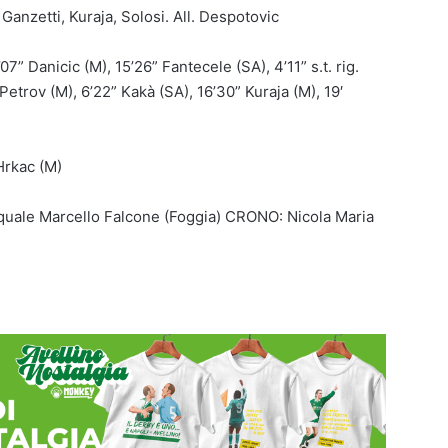
 Ganzetti, Kuraja, Solosi. All. Despotovic
’07” Danicic (M), 15’26” Fantecele (SA), 4’11” s.t. rig.
 Petrov (M), 6’22” Kakà (SA), 16’30” Kuraja (M), 19′
Hrkac (M)
uale Marcello Falcone (
Foggia) CRONO:
Nicola Maria