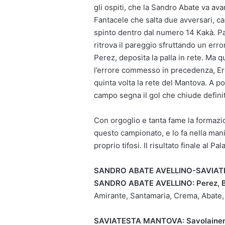
gli ospiti, che la Sandro Abate va avan
Fantacele che salta due avversari, calc
spinto dentro dal numero 14 Kakà. Part
ritrova il pareggio sfruttando un erro
Perez, deposita la palla in rete. Ma
l’errore commesso in precedenza, Erc
quinta volta la rete del Mantova. A p
campo segna il gol che chiude definit
Con orgoglio e tanta fame la formazio
questo campionato, e lo fa nella manie
proprio tifosi. Il risultato finale al
SANDRO ABATE AVELLINO-SAVIATES
SANDRO ABATE AVELLINO: Perez, Baga
Amirante, Santamaria, Crema, Abate, K
SAVIATESTA MANTOVA: Savolainen, 