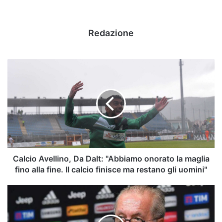
Redazione
Calcio
Avellino,
Da
Dalt:
"Abbiamo
onorato
la
maglia
fino
alla
Calcio Avellino, Da Dalt: "Abbiamo onorato la maglia
fine.
fino alla fine. Il calcio finisce ma restano gli uomini"
Il
calcio
Avellino
finisce
Calcio
ma
-
restano
Ghirelli:"Solleciterò