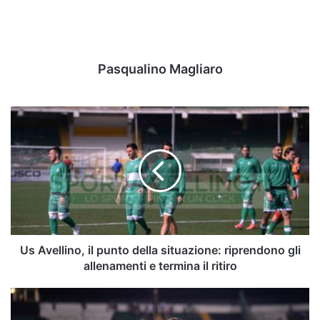
Pasqualino Magliaro
Us
Avellino,
il
punto
della
situazione:
riprendono
gli
allenamenti
e
Us Avellino, il punto della situazione: riprendono gli
termina
allenamenti e termina il ritiro
il
ritiro
D'Angelo:
"È