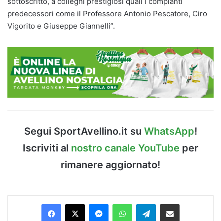
sottoscritto, a colleghi prestigiosi quali i compianti
predecessori come il Professore Antonio Pescatore, Ciro
Vigorito e Giuseppe Giannelli”.
Segui SportAvellino.it su
WhatsApp
!
Iscriviti al
nostro canale YouTube
per
rimanere aggiornato!
Facebook
X
Messenger
WhatsApp
Telegram
Condividi via Email