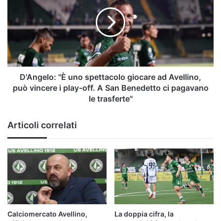
uno
spettacolo
giocare
ad
Avellino,
può
vincere
i
D'Angelo: "È uno spettacolo giocare ad Avellino,
play-
può vincere i play-off. A San Benedetto ci pagavano
off.
le trasferte"
A
San
Articoli correlati
Benedetto
ci
pagavano
le
trasferte"
Calciomercato Avellino,
La doppia cifra, la