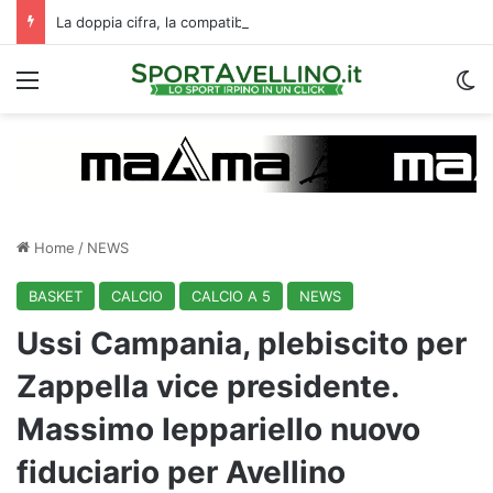
La doppia cifra, la compatibilità e un dato da urlo: perché l’Avellino ha rimesso Biasci al centro del villaggio
Menu
C
Home
/
NEWS
BASKET
CALCIO
CALCIO A 5
NEWS
Ussi Campania, plebiscito per
Zappella vice presidente.
Massimo Ieppariello nuovo
fiduciario per Avellino