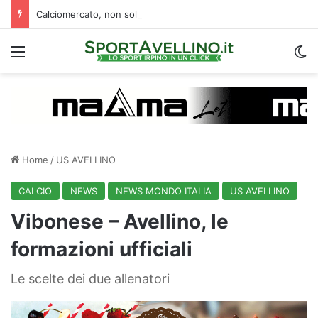
Calciomercato, non solo la Juve Stabia: un altro club di B segue l’ex Avellino Kumi
Menu
C
Home
/
US AVELLINO
CALCIO
NEWS
NEWS MONDO ITALIA
US AVELLINO
Vibonese – Avellino, le
formazioni ufficiali
Le scelte dei due allenatori