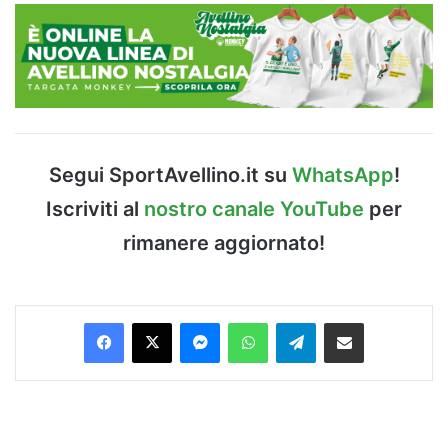
Segui SportAvellino.it su
WhatsApp
!
Iscriviti al
nostro canale YouTube
per
rimanere aggiornato!
Facebook
X
Messenger
WhatsApp
Telegram
Condividi via Email