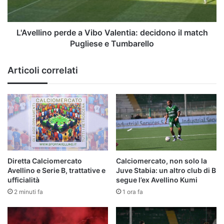
match
Pugliese
e
L'Avellino perde a Vibo Valentia: decidono il match
Tumbarello
Pugliese e Tumbarello
Articoli correlati
Diretta Calciomercato
Calciomercato, non solo la
Avellino e Serie B, trattative e
Juve Stabia: un altro club di B
ufficialità
segue l’ex Avellino Kumi
2 minuti fa
1 ora fa