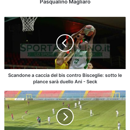
Pasqualino Magliaro
Scandone
a
caccia
del
bis
contro
Bisceglie:
sotto
le
plance
Scandone a caccia del bis contro Bisceglie: sotto le
sarà
plance sarà duello Ani - Seck
duello
Ani
L'Avellino
-
perde
Seck
a
Vibo
Valentia:
decidono
il