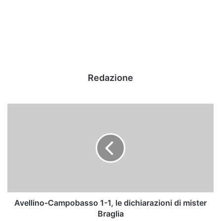
Redazione
Avellino-
Campobasso
1-
1,
le
dichiarazioni
di
mister
Braglia
Avellino-Campobasso 1-1, le dichiarazioni di mister
Braglia