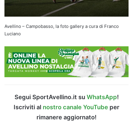
Avellino – Campobasso, la foto gallery a cura di Franco
Luciano
Segui SportAvellino.it su
WhatsApp
!
Iscriviti al
nostro canale YouTube
per
rimanere aggiornato!