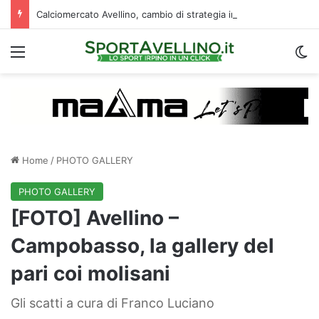
Calciomercato Avellino, cambio di strategia in difesa: lupi fortissimi su Venturi
Menu
C
Home
/
PHOTO GALLERY
PHOTO GALLERY
[FOTO] Avellino –
Campobasso, la gallery del
pari coi molisani
Gli scatti a cura di Franco Luciano