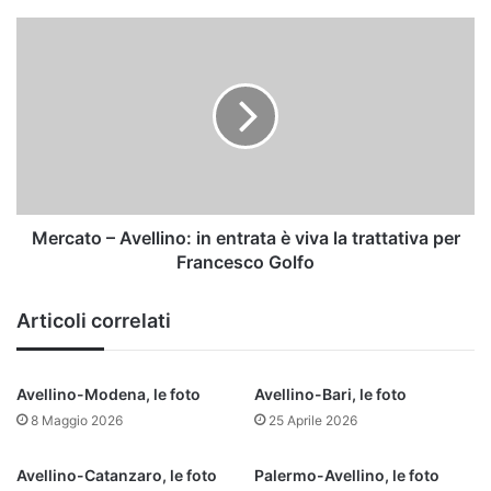
Mercato
–
Avellino:
in
entrata
è
viva
la
trattativa
per
Mercato – Avellino: in entrata è viva la trattativa per
Francesco
Francesco Golfo
Golfo
Articoli correlati
Avellino-Modena, le foto
Avellino-Bari, le foto
8 Maggio 2026
25 Aprile 2026
Avellino-Catanzaro, le foto
Palermo-Avellino, le foto