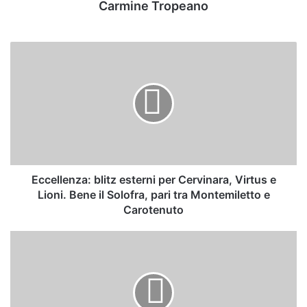
Carmine Tropeano
Eccellenza:
blitz
esterni
per
Cervinara,
Virtus
e
Lioni.
Bene
il
Eccellenza: blitz esterni per Cervinara, Virtus e
Solofra,
Lioni. Bene il Solofra, pari tra Montemiletto e
pari
Carotenuto
tra
Montemiletto
Top
e
11
Carotenuto
35esima
–
D’Agostino