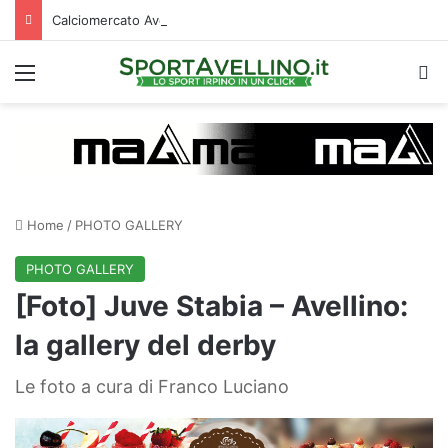
Calciomercato Avellino, cambio di strategia in difesa: lupi fortissimi su Venturi
Menu
C
Home
/
PHOTO GALLERY
PHOTO GALLERY
[Foto] Juve Stabia – Avellino:
la gallery del derby
Le foto a cura di Franco Luciano