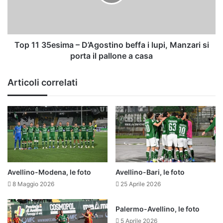
beffa
i
lupi,
Manzari
si
Top 11 35esima – D’Agostino beffa i lupi, Manzari si
porta
porta il pallone a casa
il
pallone
Articoli correlati
a
casa
Avellino-Modena, le foto
Avellino-Bari, le foto
8 Maggio 2026
25 Aprile 2026
Palermo-Avellino, le foto
5 Aprile 2026