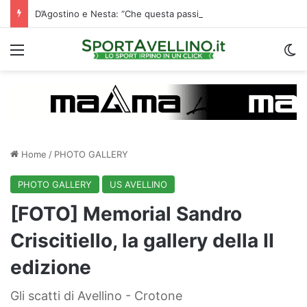
D’Agostino e Nesta: “Che questa passione ci accompagni durante la stagione”. Su mercato e stadio…
Menu
C
Home
/
PHOTO GALLERY
PHOTO GALLERY
US AVELLINO
[FOTO] Memorial Sandro
Criscitiello, la gallery della II
edizione
Gli scatti di Avellino - Crotone