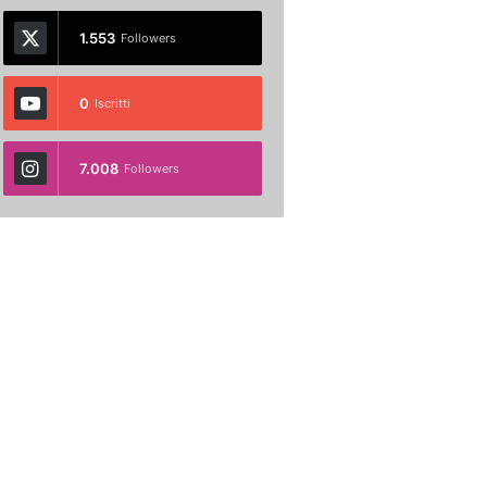
1.553
Followers
0
Iscritti
7.008
Followers