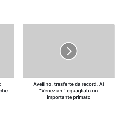
Avellino,
trasferte
da
record.
Al
“Veneziani”
eguagliato
un
importante
primato
:
Avellino, trasferte da record. Al
 che
“Veneziani” eguagliato un
importante primato