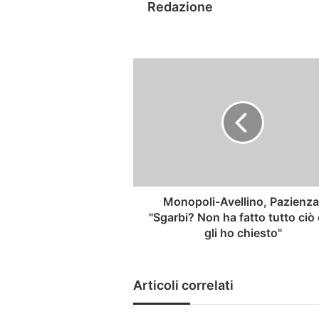
Redazione
Monopoli-
Avellino,
Pazienza:
"Sgarbi?
Non
ha
fatto
tutto
ciò
che
Monopoli-Avellino, Pazienza
gli
"Sgarbi? Non ha fatto tutto ciò
ho
gli ho chiesto"
chiesto"
Articoli correlati