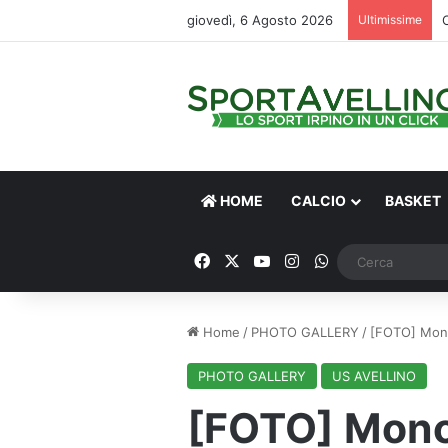
giovedì, 6 Agosto 2026
Ultimissime
HOME
CALCIO
BASKET
Facebook
X
You Tube
Instagram
WhatsApp
Home
/
PHOTO GALLERY
/
[FOTO] Monop
PHOTO GALLERY
US AVELLINO
[FOTO] Monopo