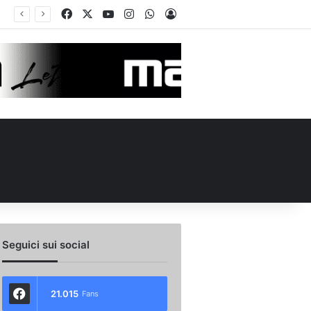
Facebook
X
You Tube
Instagram
WhatsApp
Accedi
rcato Avellino, Cancellieri alle firme con lo Spezia: i dettagli sul trasferimento
Seguici sui social
21.015
Fans