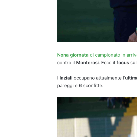
Nona giornata
di campionato in arriv
contro il
Monterosi
. Ecco il
focus
sul
I
laziali
occupano attualmente l’
ultim
pareggi e
6
sconfitte.