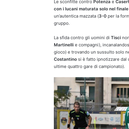
Le sconfitte contro
Potenza
e
Caser
con i lucani maturata solo nel final
un’autentica mazzata (
3-0
per la form
gruppo.
La sfida contro gli uomini di
Tisci
non
Martinelli
e compagni), incanalandosi
gioco) e trovando un sussulto solo 
Costantino
si è fatto ipnotizzare dal
ultime quattro gare di campionato).