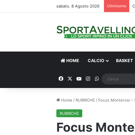
sabato, 8 Agosto 2026
Ultimissime
HOME
CALCIO
BASKET
Facebook
X
You Tube
Instagram
WhatsApp
Home
/
RUBRICHE
/
Focus Monterosi – M
RUBRICHE
Focus Monte