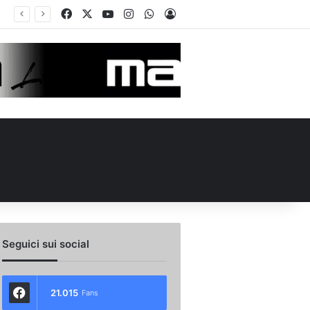
Facebook
X
You Tube
Instagram
WhatsApp
Accedi
iale la cessione di Manzi alla Scafatese: i dettagli
Seguici sui social
21.015
Fans