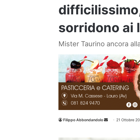
difficilissim
sorridono ai l
Mister Taurino ancora all
Invia
Filippo Abbondandolo
21 Ottobre 2
un'email