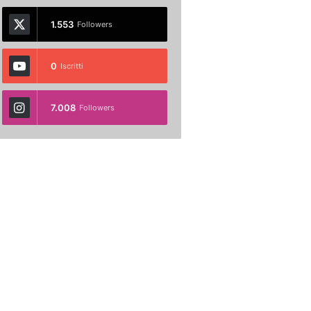
1.553
Followers
0
Iscritti
7.008
Followers