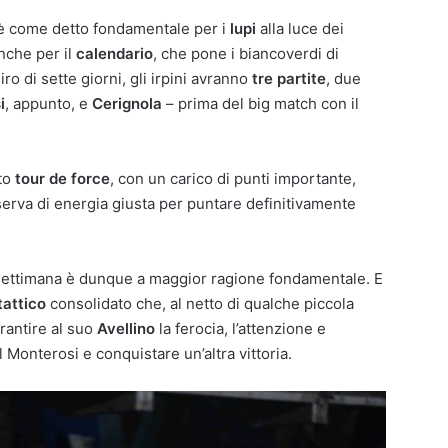
 è come detto fondamentale per i
lupi
alla luce dei
anche per il
calendario
, che pone i biancoverdi di
ro di sette giorni, gli irpini avranno
tre partite
, due
i
, appunto, e
Cerignola
– prima del big match con il
sto
tour de force
, con un carico di punti importante,
serva di energia giusta per puntare definitivamente
 settimana è dunque a maggior ragione fondamentale. E
tattico
consolidato che, al netto di qualche piccola
rantire al suo
Avellino
la ferocia, l’attenzione e
l Monterosi e conquistare un’altra vittoria.