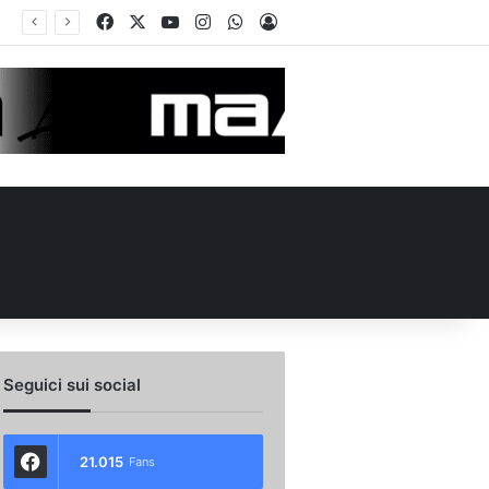
Facebook
X
You Tube
Instagram
WhatsApp
Accedi
 i 10 migliori acquisti della settimana
Seguici sui social
21.015
Fans