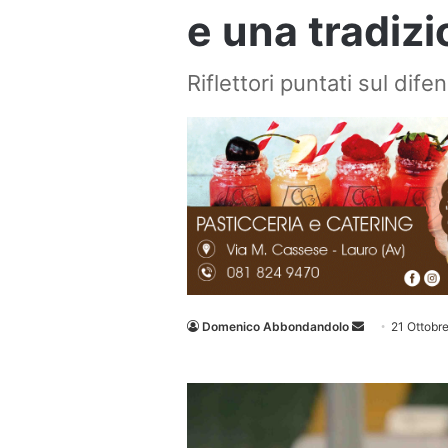
e una tradizi
Riflettori puntati sul dife
Invia
Domenico Abbondandolo
21 Ottobr
un'email