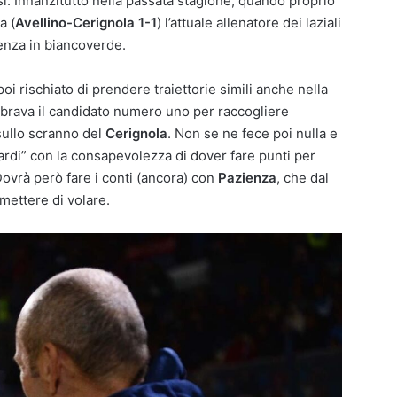
arsi. Innanzitutto nella passata stagione, quando proprio
a (
Avellino-Cerignola 1-1
) l’attuale allenatore dei laziali
enza in biancoverde.
oi rischiato di prendere traiettorie simili anche nella
brava il candidato numero uno per raccogliere
 sullo scranno del
Cerignola
. Non se ne fece poi nulla e
ardi” con la consapevolezza di dover fare punti per
Dovrà però fare i conti (ancora) con
Pazienza
, che dal
mettere di volare.