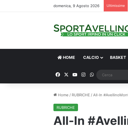
domenica, 9 Agosto 2026
Ultimissime
HOME
CALCIO
BASKET
Facebook
X
You Tube
Instagram
WhatsApp
Home
/
RUBRICHE
/
All-In #AvellinoMon
RUBRICHE
All-In #Avel