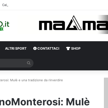
Calciomercato Serie B, da Strefezza a Ferrah:
ALTRI SPORT
CONTATTACI
SHOP
Cerca
terosi: Mulè e una tradizione da rinverdire
linoMonterosi: Mulè