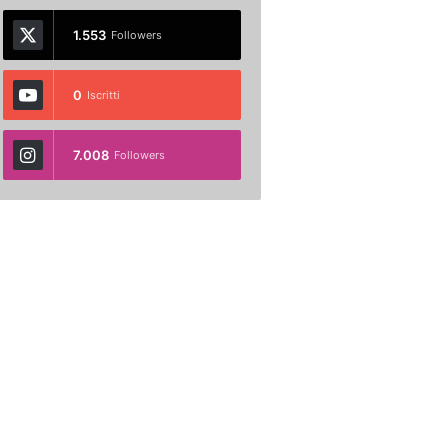
1.553
Followers
0
Iscritti
7.008
Followers