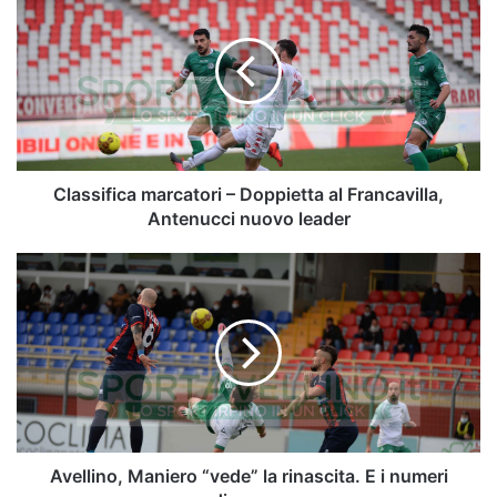
marcatori
–
Doppietta
al
Francavilla,
Antenucci
nuovo
leader
Classifica marcatori – Doppietta al Francavilla,
Antenucci nuovo leader
Avellino,
Maniero
“vede”
la
rinascita.
E
i
numeri
dicono…
Avellino, Maniero “vede” la rinascita. E i numeri