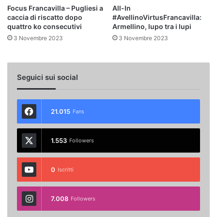
Focus Francavilla – Pugliesi a
All-In
caccia di riscatto dopo
#AvellinoVirtusFrancavilla:
quattro ko consecutivi
Armellino, lupo tra i lupi
3 Novembre 2023
3 Novembre 2023
Seguici sui social
21.015
Fans
1.553
Followers
0
Iscritti
7.008
Followers