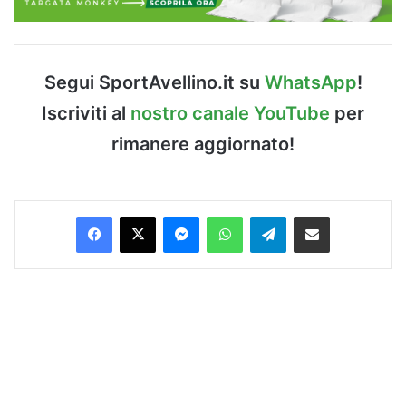
Segui SportAvellino.it su
WhatsApp
!
Iscriviti al
nostro canale YouTube
per
rimanere aggiornato!
Facebook
X
Messenger
WhatsApp
Telegram
Condividi via Email