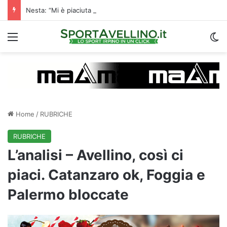
Nesta: “Mi è piaciuta la reazione nella ripresa. Sono contento di essere qua”
Menu
C
Home
/
RUBRICHE
RUBRICHE
L’analisi – Avellino, così ci
piaci. Catanzaro ok, Foggia e
Palermo bloccate