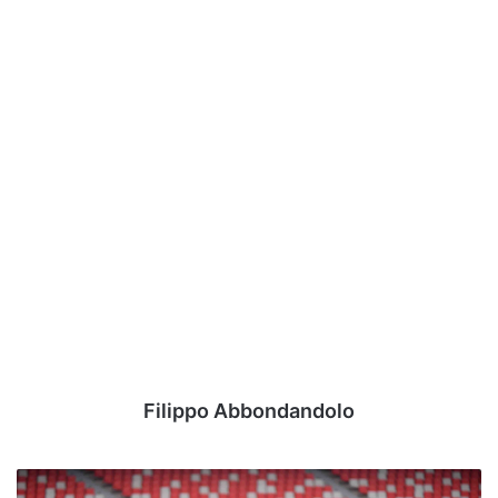
Filippo Abbondandolo
Classifica