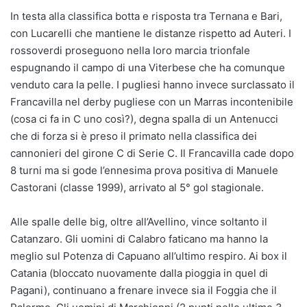
In testa alla classifica botta e risposta tra Ternana e Bari,
con Lucarelli che mantiene le distanze rispetto ad Auteri. I
rossoverdi proseguono nella loro marcia trionfale
espugnando il campo di una Viterbese che ha comunque
venduto cara la pelle. I pugliesi hanno invece surclassato il
Francavilla nel derby pugliese con un Marras incontenibile
(cosa ci fa in C uno così?), degna spalla di un Antenucci
che di forza si è preso il primato nella classifica dei
cannonieri del girone C di Serie C. Il Francavilla cade dopo
8 turni ma si gode l’ennesima prova positiva di Manuele
Castorani (classe 1999), arrivato al 5° gol stagionale.
Alle spalle delle big, oltre all’Avellino, vince soltanto il
Catanzaro. Gli uomini di Calabro faticano ma hanno la
meglio sul Potenza di Capuano all’ultimo respiro. Ai box il
Catania (bloccato nuovamente dalla pioggia in quel di
Pagani), continuano a frenare invece sia il Foggia che il