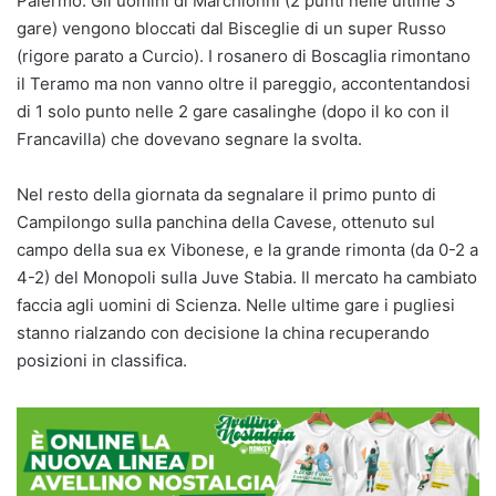
Palermo. Gli uomini di Marchionni (2 punti nelle ultime 3
gare) vengono bloccati dal Bisceglie di un super Russo
(rigore parato a Curcio). I rosanero di Boscaglia rimontano
il Teramo ma non vanno oltre il pareggio, accontentandosi
di 1 solo punto nelle 2 gare casalinghe (dopo il ko con il
Francavilla) che dovevano segnare la svolta.
Nel resto della giornata da segnalare il primo punto di
Campilongo sulla panchina della Cavese, ottenuto sul
campo della sua ex Vibonese, e la grande rimonta (da 0-2 a
4-2) del Monopoli sulla Juve Stabia. Il mercato ha cambiato
faccia agli uomini di Scienza. Nelle ultime gare i pugliesi
stanno rialzando con decisione la china recuperando
posizioni in classifica.