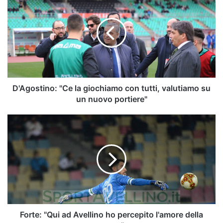
"Ce
la
giochiamo
con
tutti,
valutiamo
su
un
nuovo
D'Agostino: "Ce la giochiamo con tutti, valutiamo su
portiere"
un nuovo portiere"
Forte:
"Qui
ad
Avellino
ho
percepito
l'amore
della
gente"
Forte: "Qui ad Avellino ho percepito l'amore della