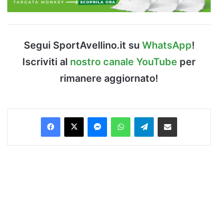
Segui SportAvellino.it su
WhatsApp
!
Iscriviti al
nostro canale YouTube
per
rimanere aggiornato!
Facebook
X
Messenger
WhatsApp
Telegram
Condividi via Email