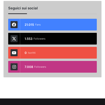
Seguici sui social
21.015
Fans
1.553
Followers
0
Iscritti
7.008
Followers