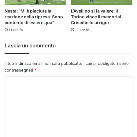
Nesta: “Mi è piaciuta la
L’Avellino si fa valere, il
reazione nella ripresa. Sono
Torino vince il memorial
contento di essere qua”
Criscitiello ai rigori
11 ore fa
11 ore fa
Lascia un commento
Il tuo indirizzo email non sarà pubblicato.
I campi obbligatori sono
contrassegnati
*
C
o
m
m
e
n
t