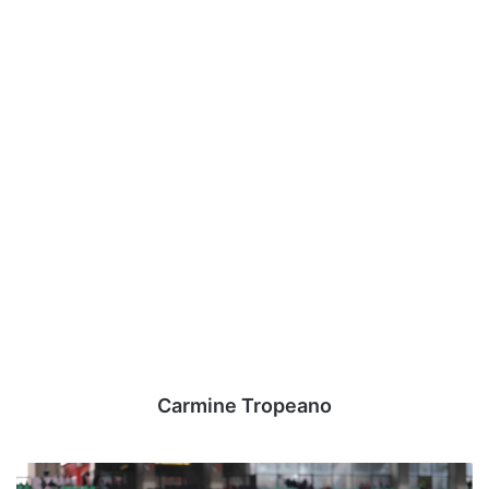
Carmine Tropeano
D'Agostino: