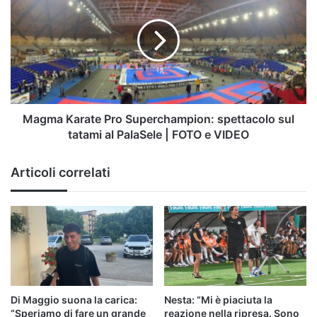
Pro
Superchampion:
spettacolo
sul
tatami
al
PalaSele
|
Magma Karate Pro Superchampion: spettacolo sul
FOTO
tatami al PalaSele | FOTO e VIDEO
e
VIDEO
Articoli correlati
Di Maggio suona la carica:
Nesta: “Mi è piaciuta la
“Speriamo di fare un grande
reazione nella ripresa. Sono