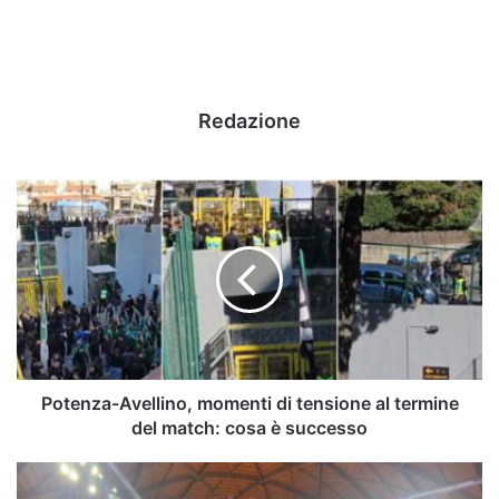
Redazione
Potenza-
Avellino,
momenti
di
tensione
al
termine
del
match:
cosa
Potenza-Avellino, momenti di tensione al termine
è
del match: cosa è successo
successo
Magma
Karate