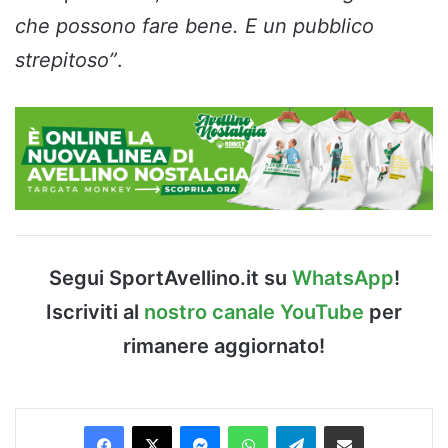
che possono fare bene. E un pubblico
strepitoso”
.
Segui SportAvellino.it su
WhatsApp
!
Iscriviti al
nostro canale YouTube
per
rimanere aggiornato!
Facebook
X
Messenger
WhatsApp
Telegram
Condividi via Email