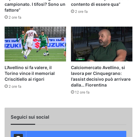
campionato. I tifosi? Sono un
contento di essere qua”
fattore”
2 ore fa
2 ore fa
L’Avellino si fa valere, il
Calciomercato Avellino, si
Torino vince il memorial
lavora per Cinquegrano:
Criscitiello ai rigori
l’assist decisivo può arrivare
dalla… Fiorentina
2 ore fa
12 ore fa
Seguici sui social