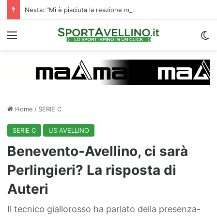
Nesta: “Mi è piaciuta la reazione nella ripresa. Sono contento di essere qua”
Menu
C
Home
/
SERIE C
SERIE C
US AVELLINO
Benevento-Avellino, ci sarà
Perlingieri? La risposta di
Auteri
Il tecnico giallorosso ha parlato della presenza-