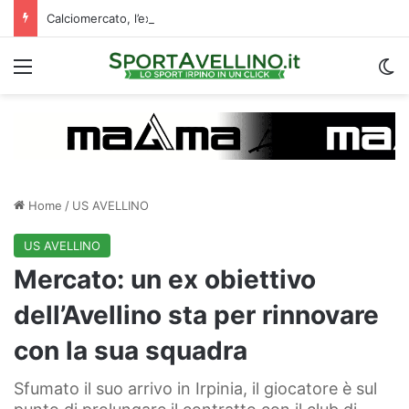
Calciomercato, l’ex Avellino Le Borgne conteso da due club cadetti: la situazione
Menu
C
Home
/
US AVELLINO
US AVELLINO
Mercato: un ex obiettivo
dell’Avellino sta per rinnovare
con la sua squadra
Sfumato il suo arrivo in Irpinia, il giocatore è sul