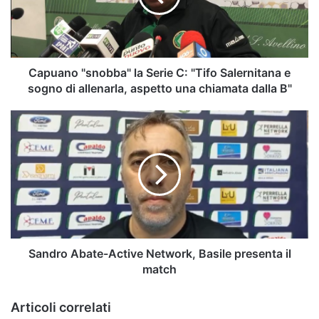
"Tifo
Salernitana
e
sogno
di
Capuano "snobba" la Serie C: "Tifo Salernitana e
allenarla,
sogno di allenarla, aspetto una chiamata dalla B"
aspetto
una
Sandro
chiamata
Abate-
dalla
Active
B"
Network,
Basile
presenta
il
match
Sandro Abate-Active Network, Basile presenta il
match
Articoli correlati