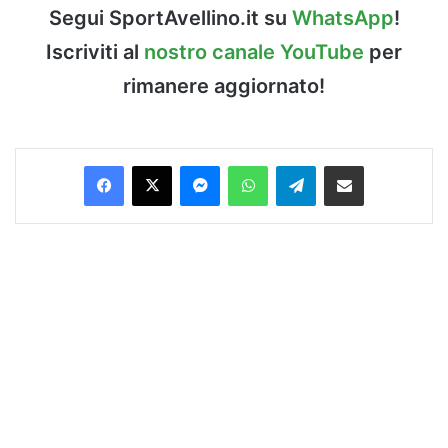
Segui SportAvellino.it su
WhatsApp
!
Iscriviti al
nostro canale YouTube
per
rimanere aggiornato!
Facebook
X
Messenger
WhatsApp
Telegram
Condividi via Email