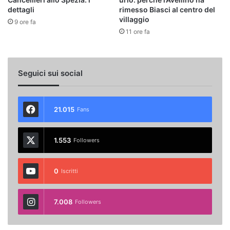
dettagli
rimesso Biasci al centro del
villaggio
9 ore fa
11 ore fa
Seguici sui social
21.015
Fans
1.553
Followers
0
Iscritti
7.008
Followers