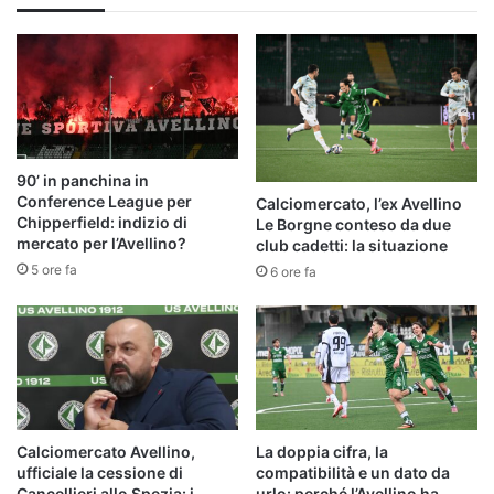
90’ in panchina in
Conference League per
Calciomercato, l’ex Avellino
Chipperfield: indizio di
Le Borgne conteso da due
mercato per l’Avellino?
club cadetti: la situazione
5 ore fa
6 ore fa
Calciomercato Avellino,
La doppia cifra, la
ufficiale la cessione di
compatibilità e un dato da
Cancellieri allo Spezia: i
urlo: perché l’Avellino ha