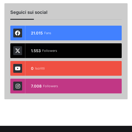
Seguici sui social
21.015
Fans
1.553
Followers
0
Iscritti
7.008
Followers