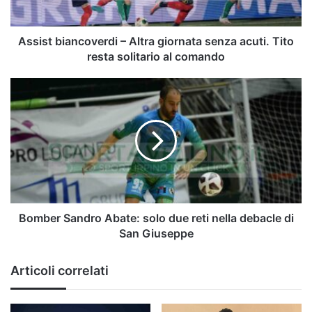
Tito
resta
solitario
Assist biancoverdi – Altra giornata senza acuti. Tito
al
resta solitario al comando
comando
Bomber
Sandro
Abate:
solo
due
reti
nella
debacle
di
San
Bomber Sandro Abate: solo due reti nella debacle di
Giuseppe
San Giuseppe
Articoli correlati