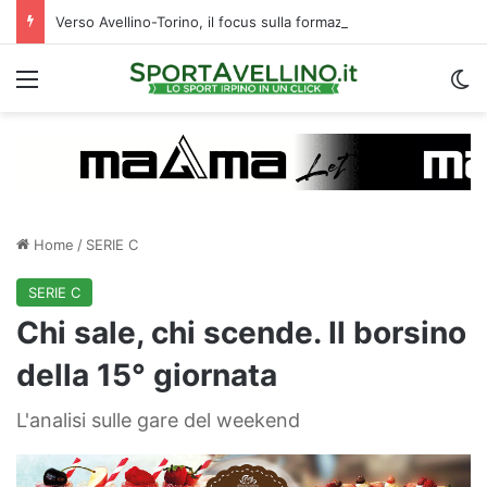
Verso Avellino-Torino, il focus sulla formazione granata
Menu
C
Home
/
SERIE C
SERIE C
Chi sale, chi scende. Il borsino
della 15° giornata
L'analisi sulle gare del weekend