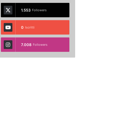
1.553
Followers
0
Iscritti
7.008
Followers