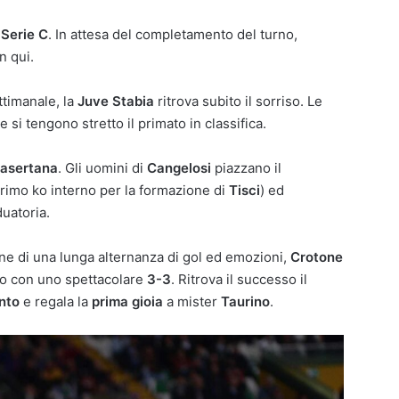
i
Serie C
. In attesa del completamento del turno,
n qui.
ttimanale, la
Juve Stabia
ritrova subito il sorriso. Le
e si tengono stretto il primato in classifica.
asertana
. Gli uomini di
Cangelosi
piazzano il
rimo ko interno per la formazione di
Tisci
) ed
duatoria.
fine di una lunga alternanza di gol ed emozioni,
Crotone
lio con uno spettacolare
3-3
. Ritrova il successo il
nto
e regala la
prima gioia
a mister
Taurino
.