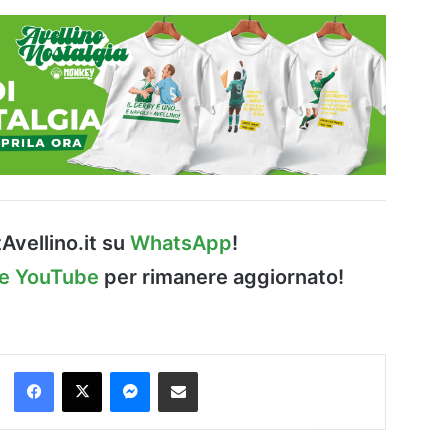
Avellino.it su
WhatsApp
!
le YouTube
per rimanere aggiornato!
Facebook
X
Messenger
Condividi via Email