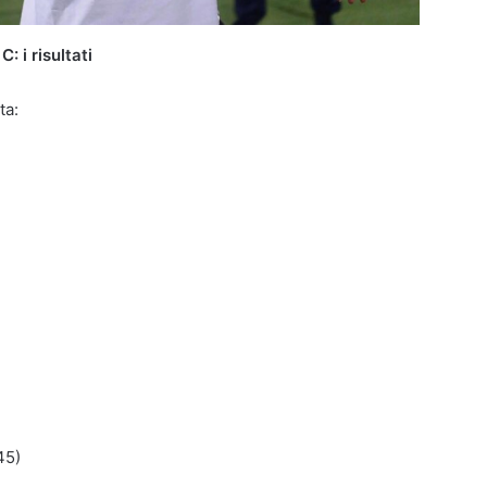
: i risultati
ta:
45)