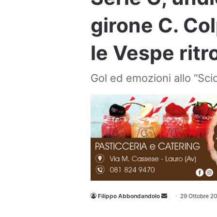
girone C. Co
le Vespe ritr
Gol ed emozioni allo “Sci
Invia
Filippo Abbondandolo
29 Ottobre 2
un'email