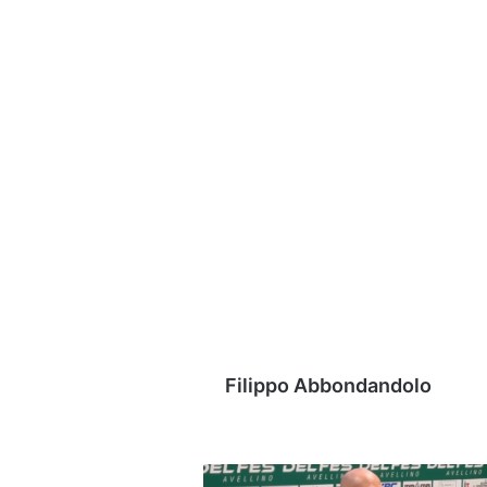
Filippo Abbondandolo
Del