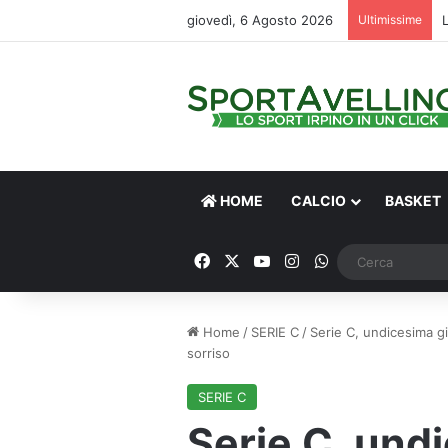
giovedì, 6 Agosto 2026
Ultimissime
HOME
CALCIO
BASKET
Facebook
X
You Tube
Instagram
WhatsApp
Home
/
SERIE C
/
Serie C, undicesima gi
sorriso
SERIE C
Serie C, und