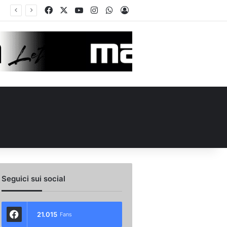
Facebook
X
You Tube
Instagram
WhatsApp
Accedi
ità e un dato da urlo: perché l’Avellino ha rimesso Biasci al centro del villaggio
Seguici sui social
21.015
Fans