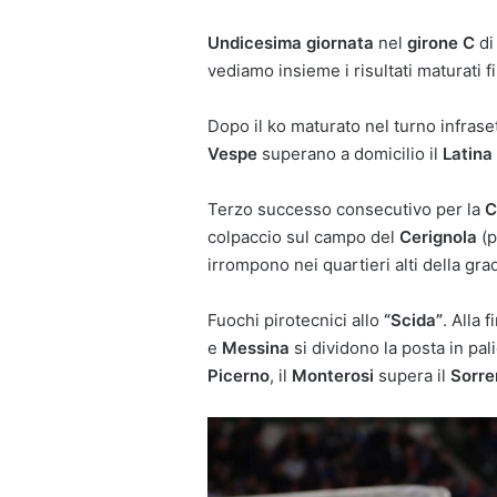
Undicesima giornata
nel
girone C
d
vediamo insieme i risultati maturati fi
Dopo il ko maturato nel turno infrase
Vespe
superano a domicilio il
Latina
Terzo successo consecutivo per la
C
colpaccio sul campo del
Cerignola
(p
irrompono nei quartieri alti della gra
Fuochi pirotecnici allo
“Scida”
. Alla 
e
Messina
si dividono la posta in pa
Picerno
, il
Monterosi
supera il
Sorre