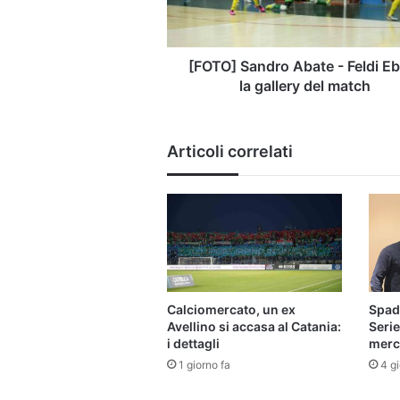
la
gallery
del
match
[FOTO] Sandro Abate - Feldi Eb
la gallery del match
Articoli correlati
Calciomercato, un ex
Spado
Avellino si accasa al Catania:
Serie
i dettagli
merca
1 giorno fa
4 gi