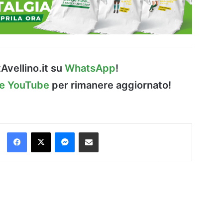
Avellino.it su
WhatsApp
!
le YouTube
per rimanere aggiornato!
Facebook
X
Messenger
Condividi via Email