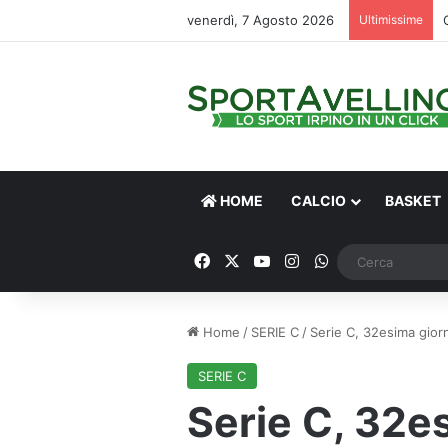
venerdì, 7 Agosto 2026
Ultimissime
HOME
CALCIO
BASKET
Facebook
X
You Tube
Instagram
WhatsApp
Home
/
SERIE C
/
Serie C, 32esima giorn
SERIE C
Serie C, 32es