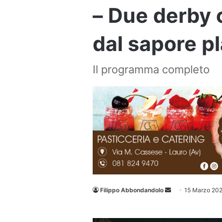
– Due derby 
dal sapore pl
Il programma completo
Invia
Filippo Abbondandolo
15 Marzo 20
un'email