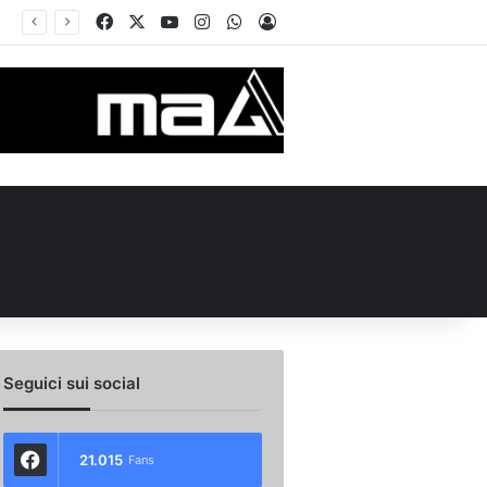
Facebook
X
You Tube
Instagram
WhatsApp
Accedi
Seguici sui social
21.015
Fans