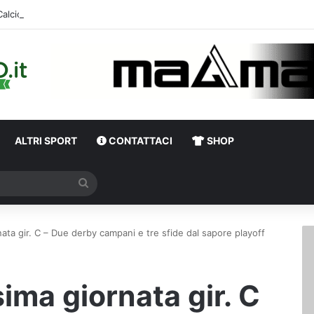
Calciomercato Avellino, definita una doppia cessione. E sullo sfondo…
ALTRI SPORT
CONTATTACI
SHOP
Cerca
ata gir. C – Due derby campani e tre sfide dal sapore playoff
ima giornata gir. C