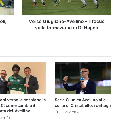
sulla
formazione
di
Di
oli,
Verso Giugliano-Avellino – Il focus
Napoli
sulla formazione di Di Napoli
ni verso la cessione in
Serie C, un ex Avellino alla
 C: come cambia il
corte di Criscitiello: i dettagli
to dell’Avellino
8 Luglio 2026
orni fa