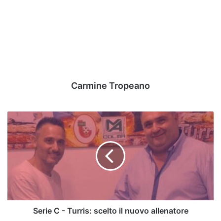
Carmine Tropeano
Serie
C
-
Turris:
scelto
il
nuovo
allenatore
Serie C - Turris: scelto il nuovo allenatore