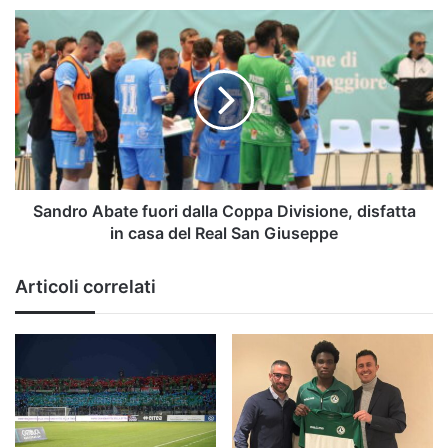
Sandro
Abate
fuori
dalla
Coppa
Divisione,
disfatta
in
casa
del
Sandro Abate fuori dalla Coppa Divisione, disfatta
Real
in casa del Real San Giuseppe
San
Giuseppe
Articoli correlati