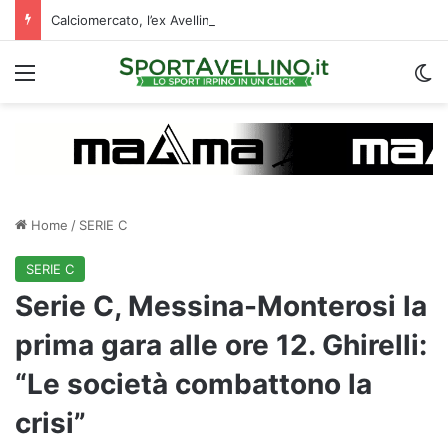
Calciomercato, l’ex Avellino Le Borgne conteso da due club cadetti: la situazione
Menu
C
Home
/
SERIE C
SERIE C
Serie C, Messina-Monterosi la
prima gara alle ore 12. Ghirelli:
“Le società combattono la
crisi”