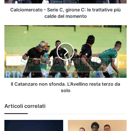
più
calde
Calciomercato - Serie C, girone C: le trattative più
del
calde del momento
momento
Il
Catanzaro
non
sfonda.
L'Avellino
resta
terzo
da
solo
Il Catanzaro non sfonda. L'Avellino resta terzo da
solo
Articoli correlati