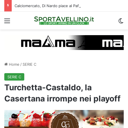
Calciomercato, Di Nardo piace al Pafos: c’è un intreccio con l’Avellino
Menu
C
Home
/
SERIE C
SERIE C
Turchetta-Castaldo, la
Casertana irrompe nei playoff