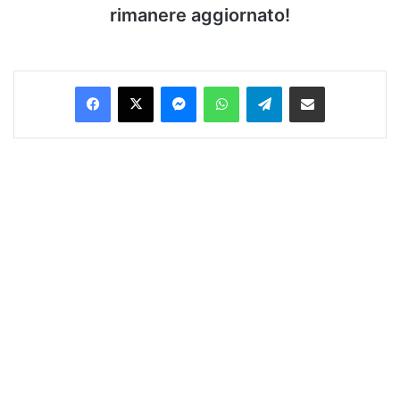
rimanere aggiornato!
Facebook
X
Messenger
WhatsApp
Telegram
Condividi via Email