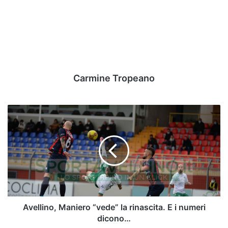
Carmine Tropeano
Avellino,
Maniero
“vede”
la
rinascita.
E
i
numeri
dicono…
Avellino, Maniero “vede” la rinascita. E i numeri
dicono…