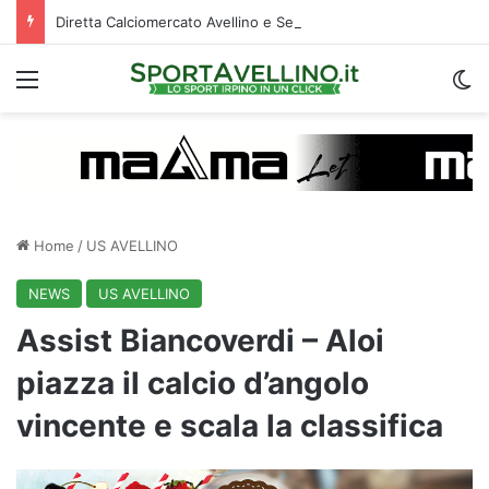
Diretta Calciomercato Avellino e Serie B, trattative e ufficialità
Menu
C
Home
/
US AVELLINO
NEWS
US AVELLINO
Assist Biancoverdi – Aloi
piazza il calcio d’angolo
vincente e scala la classifica