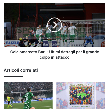
Calciomercato
Bari
-
Ultimi
dettagli
per
il
grande
colpo
in
Calciomercato Bari - Ultimi dettagli per il grande
attacco
colpo in attacco
Articoli correlati