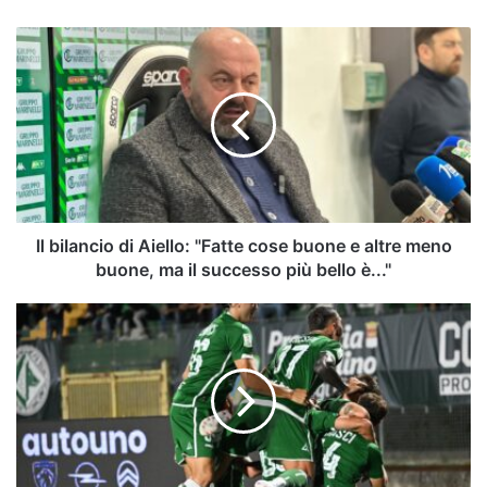
Il
bilancio
di
Aiello:
"Fatte
cose
buone
e
altre
meno
Il bilancio di Aiello: "Fatte cose buone e altre meno
buone,
buone, ma il successo più bello è..."
ma
il
I
successo
bomber
più
dell’Avellino:
bello
la
è..."
classifica
marcatori
della
formazione