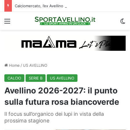
Calciomercato, l’ex Avellino Le Borgne conteso da due club cadetti: la situazione
Menu
C
Home
/
US AVELLINO
CALCIO
SERIE B
US AVELLINO
Avellino 2026-2027: il punto
sulla futura rosa biancoverde
Il focus sull’organico dei lupi in vista della
prossima stagione