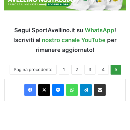
Segui SportAvellino.it su
WhatsApp
!
Iscriviti al
nostro canale YouTube
per
rimanere aggiornato!
Pagina precedente
1
2
3
4
5
Facebook
X
Messenger
WhatsApp
Telegram
Condividi via Email