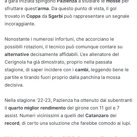
a gara iniziata spingono
Pazienza
a studiare le
mosse
per
sfruttare quest’
arma
. Da questo punto di vista, il gol
trovato in
Coppa
da
Sgarbi
può rappresentare un segnale
incoraggiante.
Nonostante i numerosi infortuni, che accorciano le
possibili rotazioni, il tecnico può comunque contare su
alternative
decisamente affidabili. L’ex allenatore del
Cerignola ha già dimostrato, proprio nella passata
stagione, di saper incidere con i
cambi
, leggendo bene le
partite e tirando fuori proprio dalla panchina la mossa
decisiva.
Nella stagione ’22-23, Pazienza ha ottenuto dai subentranti
il
quarto miglior rendimento
del girone con 11 gol e 7
assist. Numeri vicinissimi a quelli del
Catanzaro
dei
record
, di certo una soluzione che farebbe comodo ai lupi.