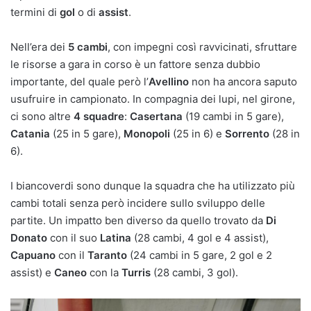
termini di
gol
o di
assist
.
Nell’era dei
5 cambi
, con impegni così ravvicinati, sfruttare
le risorse a gara in corso è un fattore senza dubbio
importante, del quale però l’
Avellino
non ha ancora saputo
usufruire in campionato. In compagnia dei lupi, nel girone,
ci sono altre
4 squadre
:
Casertana
(19 cambi in 5 gare),
Catania
(25 in 5 gare),
Monopoli
(25 in 6) e
Sorrento
(28 in
6).
I biancoverdi sono dunque la squadra che ha utilizzato più
cambi totali senza però incidere sullo sviluppo delle
partite. Un impatto ben diverso da quello trovato da
Di
Donato
con il suo
Latina
(28 cambi, 4 gol e 4 assist),
Capuano
con il
Taranto
(24 cambi in 5 gare, 2 gol e 2
assist) e
Caneo
con la
Turris
(28 cambi, 3 gol).