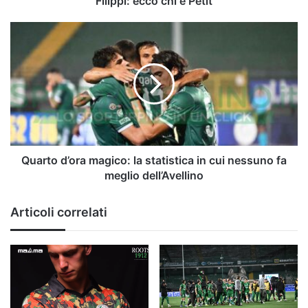
Filippi: ecco chi è Petit
chi
è
Quarto
Petit
d’ora
magico:
la
statistica
in
cui
nessuno
fa
meglio
Quarto d’ora magico: la statistica in cui nessuno fa
dell’Avellino
meglio dell’Avellino
Articoli correlati