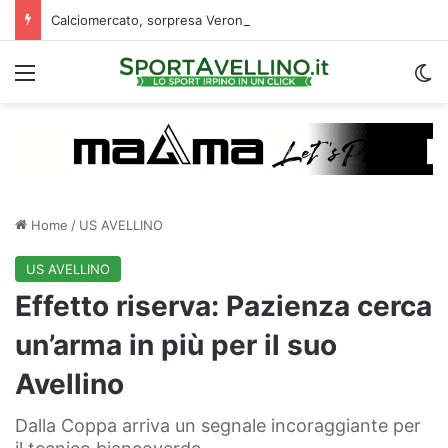
Calciomercato, sorpresa Verona: vicino un ex centrocampista dell’Avellino
Menu
C
Home
/
US AVELLINO
US AVELLINO
Effetto riserva: Pazienza cerca
un’arma in più per il suo
Avellino
Dalla Coppa arriva un segnale incoraggiante per