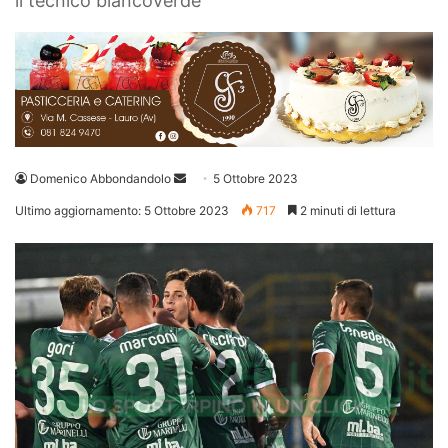
il tecnico biancoverde
Invia
Domenico Abbondandolo
5 Ottobre 2023
un'email
Ultimo aggiornamento: 5 Ottobre 2023
717
2 minuti di lettura