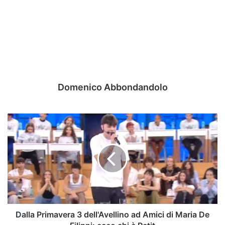
Domenico Abbondandolo
Dalla
Primavera
3
dell'Avellino
ad
Amici
di
Maria
De
Filippi:
Dalla Primavera 3 dell'Avellino ad Amici di Maria De
ecco