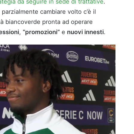
ategia da seguire in sede di trattative
.
 parzialmente cambiare volto c’è il
età biancoverde pronta ad operare
essioni
,
“promozioni”
e
nuovi innesti
.