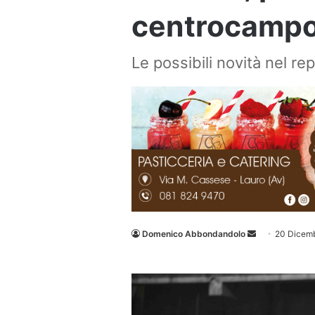
centrocampo:
Le possibili novità nel r
Invia
Domenico Abbondandolo
20 Dicem
un'email