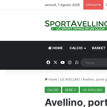
venerdì, 7 Agosto 2026
Ultimissime
HOME
CALCIO
BASKET
Facebook
X
You Tube
Instagram
WhatsApp
Home
/
US AVELLINO
/
Avellino, porte 
CALCIO
SERIE C
US AVELLINO
Avellino, port