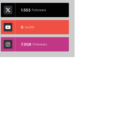
1.553
Followers
0
Iscritti
7.008
Followers