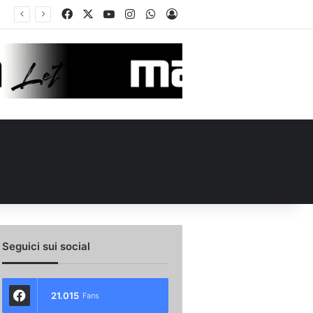
Facebook
X
You Tube
Instagram
WhatsApp
Accedi
 l’ex Avellino Le Borgne conteso da due club cadetti: la situazione
Seguici sui social
21.015
Fans