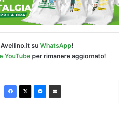
Avellino.it su
WhatsApp
!
le YouTube
per rimanere aggiornato!
Facebook
X
Messenger
Condividi via Email