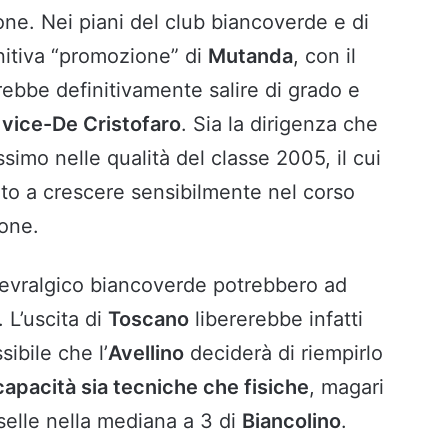
one. Nei piani del club biancoverde e di
finitiva “promozione” di
Mutanda
, con il
ebbe definitivamente salire di grado e
l
vice-De Cristofaro
. Sia la dirigenza che
ssimo nelle qualità del classe 2005, il cui
to a crescere sensibilmente nel corso
ione.
nevralgico biancoverde potrebbero ad
 L’uscita di
Toscano
libererebbe infatti
sibile che l’
Avellino
deciderà di riempirlo
apacità sia tecniche che fisiche
, magari
selle nella mediana a 3 di
Biancolino
.