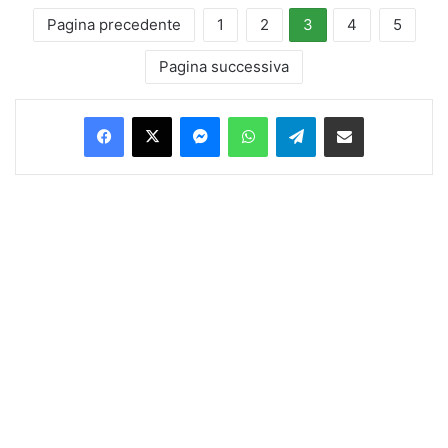
Pagina precedente
1
2
3
4
5
Pagina successiva
Facebook
X
Messenger
WhatsApp
Telegram
Condividi via Email