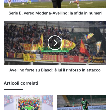
in
numeri
Serie B, verso Modena-Avellino: la sfida in numeri
Avellino
forte
su
Biasci:
è
lui
il
rinforzo
in
attacco
Avellino forte su Biasci: è lui il rinforzo in attacco
Articoli correlati