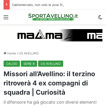
Calciomercato, non solo la Juve Stabia: un altro club di B segue l’ex Avellino Kumi
Menu
C
Home
/
US AVELLINO
CALCIO
SERIE B
US AVELLINO
Missori all’Avellino: il terzino
ritroverà 4 ex compagni di
squadra | Curiosità
Il difensore ha già giocato con diversi elementi