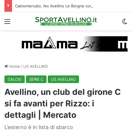
Calciomercato, l’ex Avellino Le Borgne conteso da due club cadetti: la situazione
Menu
C
Home
/
US AVELLINO
CALCIO
SERIE C
US AVELLINO
Avellino, un club del girone C
si fa avanti per Rizzo: i
dettagli | Mercato
L’esterno è in lista di sbarco