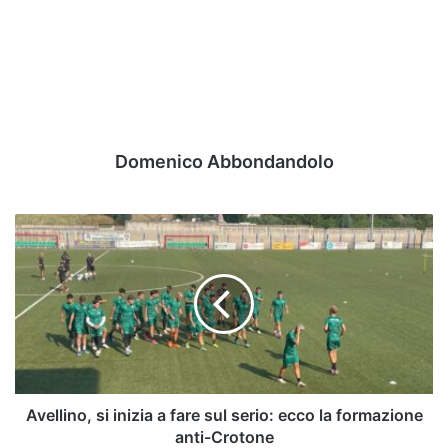
Domenico Abbondandolo
Avellino,
si
inizia
a
fare
sul
serio:
ecco
la
formazione
Avellino, si inizia a fare sul serio: ecco la formazione
anti-
anti-Crotone