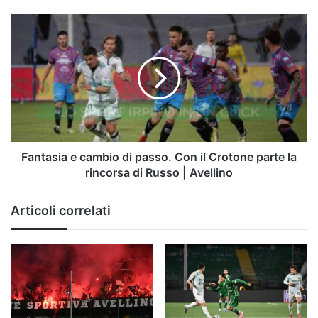
Crotone
Fantasia
e
cambio
di
passo.
Con
il
Crotone
parte
la
Fantasia e cambio di passo. Con il Crotone parte la
rincorsa
rincorsa di Russo | Avellino
di
Russo
Articoli correlati
|
Avellino