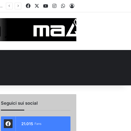
Facebook
X
You Tube
Instagram
WhatsApp
Accedi
 l’ex Avellino Le Borgne conteso da due club cadetti: la situazione
Seguici sui social
21.015
Fans