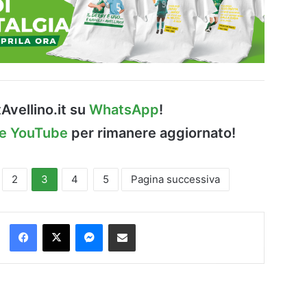
Avellino.it su
WhatsApp
!
le YouTube
per rimanere aggiornato!
2
3
4
5
Pagina successiva
Facebook
X
Messenger
Condividi via Email