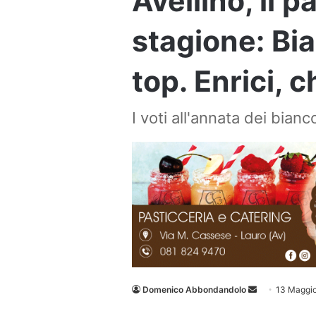
Avellino, il p
stagione: Bi
top. Enrici, 
I voti all'annata dei bianc
Invia
Domenico Abbondandolo
13 Maggi
un'email