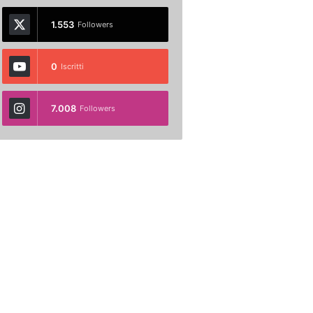
1.553
Followers
0
Iscritti
7.008
Followers