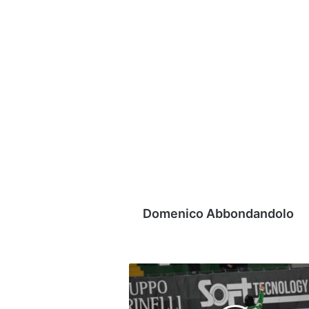
Domenico Abbondandolo
Avellino,
Izzo
suona