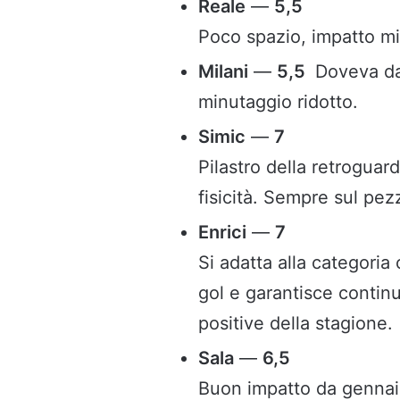
Reale
—
5,5
Poco spazio, impatto m
Milani
—
5,5
Doveva dar
minutaggio ridotto.
Simic
—
7
Pilastro della retroguar
fisicità. Sempre sul pez
Enrici
—
7
Si adatta alla categori
gol e garantisce contin
positive della stagione.
Sala
—
6,5
Buon impatto da gennaio