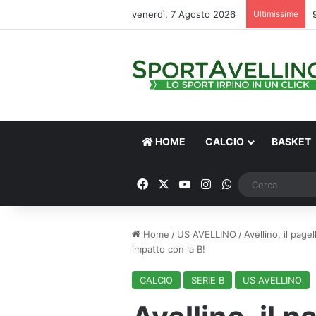
venerdì, 7 Agosto 2026
Ultimissime
HOME
CALCIO
BASKET
Facebook
X
You Tube
Instagram
WhatsApp
Home
/
US AVELLINO
/
Avellino, il page
impatto con la B!
CALCIO
SERIE B
US AVELLINO