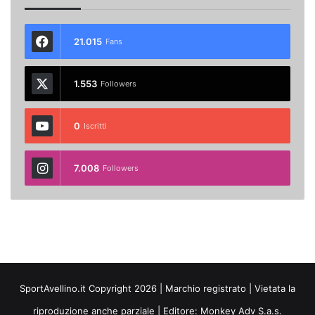
21.015
Fans
1.553
Followers
0
Iscritti
7.008
Followers
SportAvellino.it Copyright 2026 | Marchio registrato | Vietata la
riproduzione anche parziale | Editore:
Monkey Adv S.a.s.