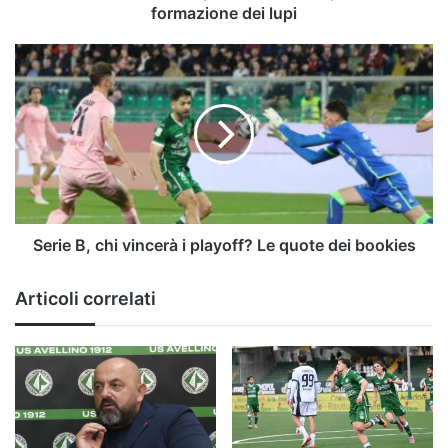
formazione dei lupi
Serie
B,
chi
vincerà
i
playoff?
Le
quote
dei
bookies
Serie B, chi vincerà i playoff? Le quote dei bookies
Articoli correlati