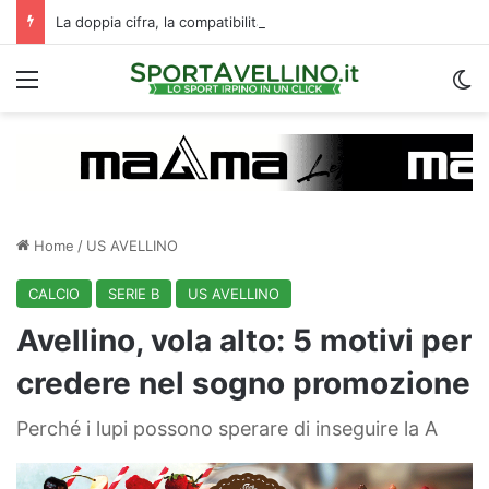
La doppia cifra, la compatibilità e un dato da urlo: perché l’Avellino ha rimesso Biasci al centro del villaggio
Menu
C
Home
/
US AVELLINO
CALCIO
SERIE B
US AVELLINO
Avellino, vola alto: 5 motivi per
credere nel sogno promozione
Perché i lupi possono sperare di inseguire la A