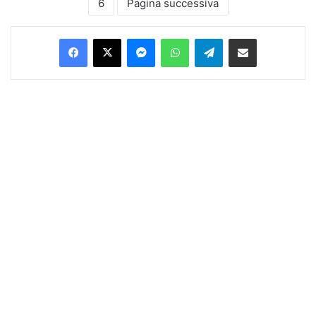
6
Pagina successiva
Facebook
X
Messenger
WhatsApp
Telegram
Condividi via Email