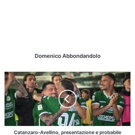
Domenico Abbondandolo
Catanzaro-
Avellino,
presentazione
e
probabile
formazione
dei
lupi
Catanzaro-Avellino, presentazione e probabile