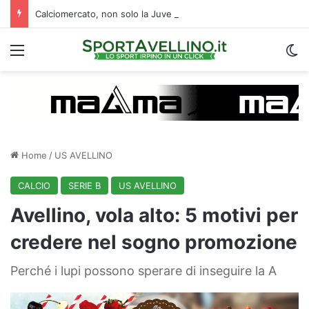
Calciomercato, non solo la Juve Stabia: un altro club di B segue l’ex Avellino Kumi
Menu
C
Home
/
US AVELLINO
CALCIO
SERIE B
US AVELLINO
Avellino, vola alto: 5 motivi per
credere nel sogno promozione
Perché i lupi possono sperare di inseguire la A