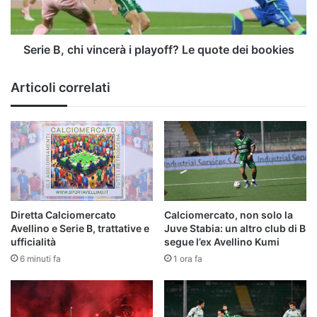
Le
quote
dei
bookies
Serie B, chi vincerà i playoff? Le quote dei bookies
Articoli correlati
Diretta Calciomercato
Calciomercato, non solo la
Avellino e Serie B, trattative e
Juve Stabia: un altro club di B
ufficialità
segue l’ex Avellino Kumi
6 minuti fa
1 ora fa