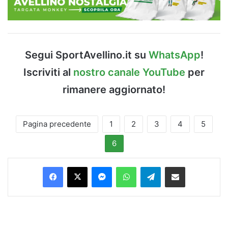
Segui SportAvellino.it su
WhatsApp
!
Iscriviti al
nostro canale YouTube
per
rimanere aggiornato!
Pagina precedente
1
2
3
4
5
6
Facebook
X
Messenger
WhatsApp
Telegram
Condividi via Email