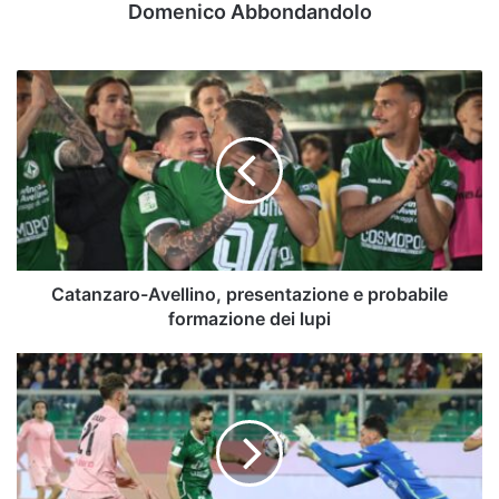
Domenico Abbondandolo
Catanzaro-
Avellino,
presentazione
e
probabile
formazione
dei
lupi
Catanzaro-Avellino, presentazione e probabile
formazione dei lupi
Serie
B,
chi
vincerà
i
playoff?