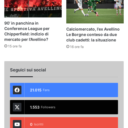
90’ in panchina in
Conference League per
Calciomercato, l’ex Avellino
Chipperfield: indizio di
Le Borgne conteso da due
mercato per l’Avellino?
club cadetti: la situazione
15 ore fa
16 ore fa
Seguici sui social
21.015
Fans
1.553
Followers
0
Iscritti