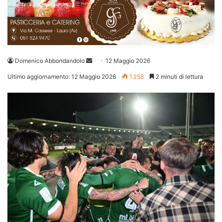
Invia
Domenico Abbondandolo
12 Maggio 2026
un'email
Ultimo aggiornamento: 12 Maggio 2026
1.258
2 minuti di lettura