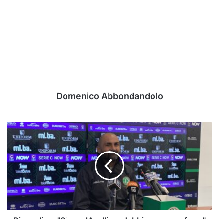
Domenico Abbondandolo
Biancolino:
"Siamo
l'Avellino,
dobbiamo
avere
fame"