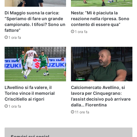
Di Maggio suona la carica:
Nesta: “Mi è piaciuta la
“Speriamo di fare un grande
reazione nella ripresa. Sono
campionato. I tifosi? Sono un
contento di essere qua”
fattore”
1 ora fa
1 ora fa
L’Avellino si fa valere, il
Calciomercato Avellino, si
Torino vince il memorial
lavora per Cinquegrano:
Criscitiello ai rigori
l’assist decisivo può arrivare
dalla… Fiorentina
1 ora fa
11 ore fa
Seguici sui social