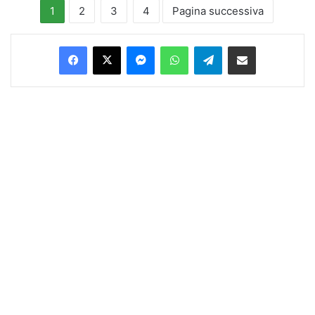
1
2
3
4
Pagina successiva
Facebook
X
Messenger
WhatsApp
Telegram
Condividi via Email