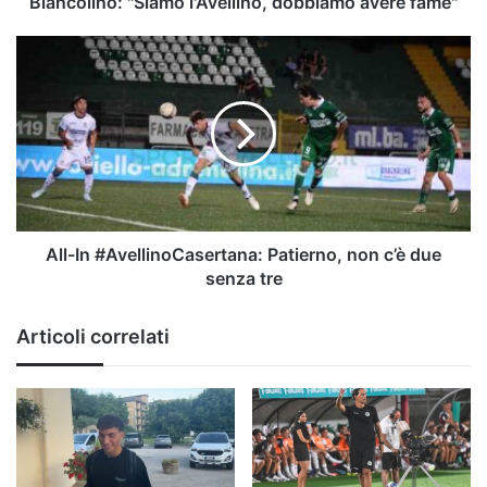
Biancolino: "Siamo l'Avellino, dobbiamo avere fame"
All-
In
#AvellinoCasertana:
Patierno,
non
c’è
due
senza
tre
All-In #AvellinoCasertana: Patierno, non c’è due
senza tre
Articoli correlati