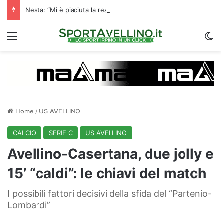
Nesta: “Mi è piaciuta la reazione nella ripresa. Sono contento di essere qua”
Menu
C
Home
/
US AVELLINO
CALCIO
SERIE C
US AVELLINO
Avellino-Casertana, due jolly e
15’ “caldi”: le chiavi del match
I possibili fattori decisivi della sfida del “Partenio-
Lombardi”