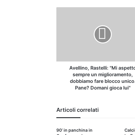
Avellino,
Rastelli:
"Mi
aspetto
sempre
un
miglioramento,
dobbiamo
fare
blocco
Avellino, Rastelli: "Mi aspett
unico.
sempre un miglioramento,
Pane?
dobbiamo fare blocco unico
Domani
Pane? Domani gioca lui"
gioca
lui"
Articoli correlati
90’ in panchina in
Calci