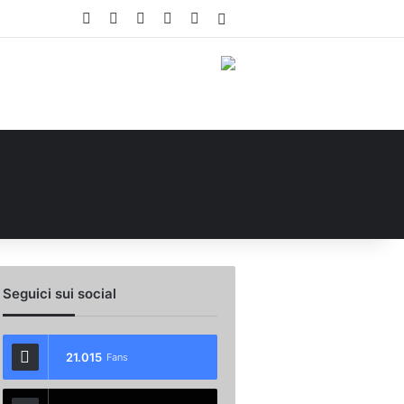
Facebook
X
You Tube
Instagram
WhatsApp
Accedi
Seguici sui social
21.015
Fans