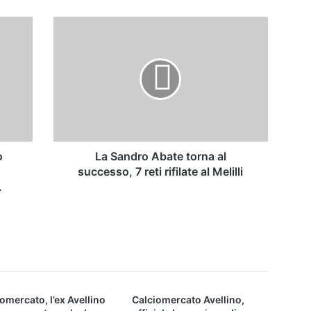
La
Sandro
Abate
torna
al
successo,
7
reti
rifilate
al
o
La Sandro Abate torna al
Melilli
successo, 7 reti rifilate al Melilli
.
omercato, l’ex Avellino
Calciomercato Avellino,