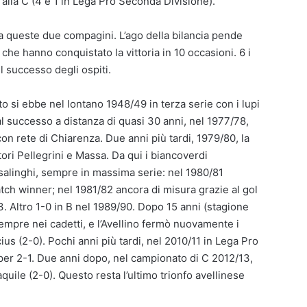
 alla C (4 e 1 in Lega Pro Seconda Divisione).
tra queste due compagini. L’ago della bilancia pende
che hanno conquistato la vittoria in 10 occasioni. 6 i
l successo degli ospiti.
to si ebbe nel lontano 1948/49 in terza serie con i lupi
al successo a distanza di quasi 30 anni, nel 1977/78,
on rete di Chiarenza. Due anni più tardi, 1979/80, la
tori Pellegrini e Massa. Da qui i biancoverdi
asalinghi, sempre in massima serie: nel 1980/81
tch winner; nel 1981/82 ancora di misura grazie al gol
. Altro 1-0 in B nel 1989/90. Dopo 15 anni (stagione
empre nei cadetti, e l’Avellino fermò nuovamente i
ius (2-0). Pochi anni più tardi, nel 2010/11 in Lega Pro
 per 2-1. Due anni dopo, nel campionato di C 2012/13,
uile (2-0). Questo resta l’ultimo trionfo avellinese