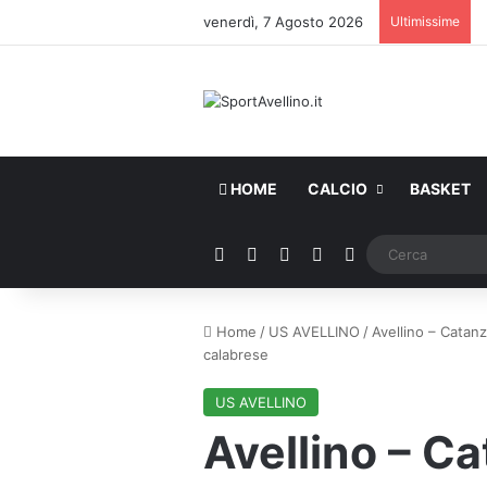
venerdì, 7 Agosto 2026
Ultimissime
HOME
CALCIO
BASKET
Facebook
X
You Tube
Instagram
WhatsApp
Home
/
US AVELLINO
/
Avellino – Catanza
calabrese
US AVELLINO
Avellino – Ca