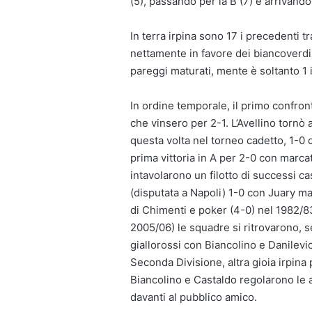
(5), passando per la B (7) e arrivando
In terra irpina sono 17 i precedenti 
nettamente in favore dei biancoverdi 
pareggi maturati, mente è soltanto 1 i
In ordine temporale, il primo confron
che vinsero per 2-1. L’Avellino tornò 
questa volta nel torneo cadetto, 1-0 c
prima vittoria in A per 2-0 con marca
intavolarono un filotto di successi c
(disputata a Napoli) 1-0 con Juary ma
di Chimenti e poker (4-0) nel 1982/83
2005/06) le squadre si ritrovarono, s
giallorossi con Biancolino e Danilevic
Seconda Divisione, altra gioia irpina
Biancolino e Castaldo regolarono le aq
davanti al pubblico amico.