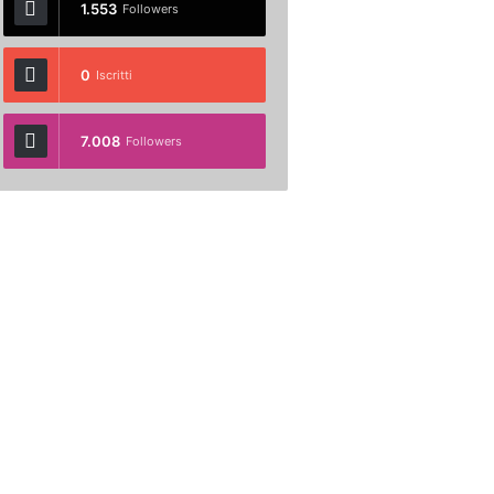
1.553
Followers
0
Iscritti
7.008
Followers