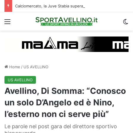
Calciomercato, la Juve Stabia supera il Vicenza per un ex Avellino: le ultime
Menu
C
Home
/
US AVELLINO
US AVELLINO
Avellino, Di Somma: “Conosco
un solo D’Angelo ed è Nino,
l’esterno non ci serve più”
Le parole nel post gara del direttore sportivo