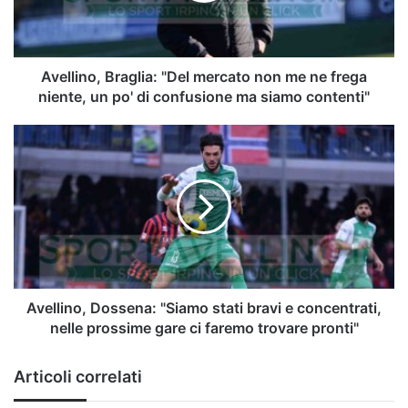
ne
frega
niente,
un
Avellino, Braglia: "Del mercato non me ne frega
po'
niente, un po' di confusione ma siamo contenti"
di
confusione
Avellino,
ma
Dossena:
siamo
"Siamo
contenti"
stati
bravi
e
concentrati,
nelle
prossime
gare
Avellino, Dossena: "Siamo stati bravi e concentrati,
ci
nelle prossime gare ci faremo trovare pronti"
faremo
trovare
Articoli correlati
pronti"