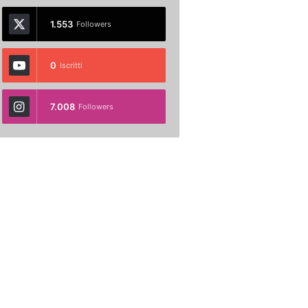
1.553
Followers
0
Iscritti
7.008
Followers