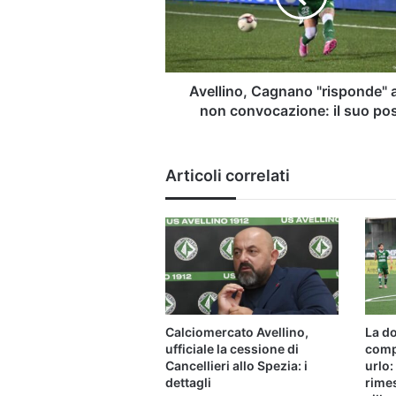
convocazione:
il
suo
post
Avellino, Cagnano "risponde" a
non convocazione: il suo po
Articoli correlati
Calciomercato Avellino,
La do
ufficiale la cessione di
compa
Cancellieri allo Spezia: i
urlo:
dettagli
rimes