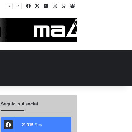
Facebook
X
You Tube
Instagram
WhatsApp
Accedi
ità e un dato da urlo: perché l’Avellino ha rimesso Biasci al centro del villaggio
Seguici sui social
21.015
Fans