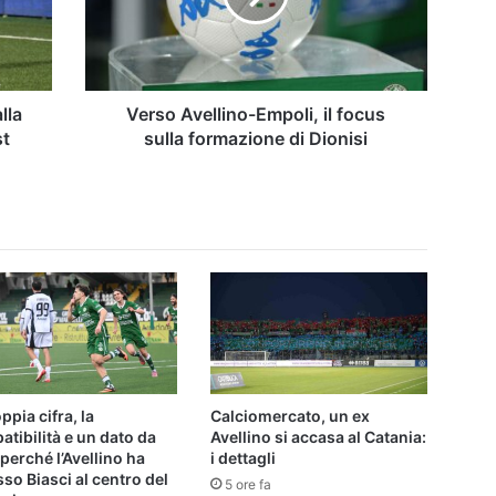
sulla
formazione
di
Dionisi
lla
Verso Avellino-Empoli, il focus
st
sulla formazione di Dionisi
ppia cifra, la
Calciomercato, un ex
tibilità e un dato da
Avellino si accasa al Catania:
 perché l’Avellino ha
i dettagli
so Biasci al centro del
5 ore fa