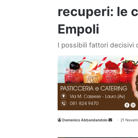
recuperi: le c
Empoli
I possibili fattori decisivi
Invia
Domenico Abbondandolo
21 Novem
un'email