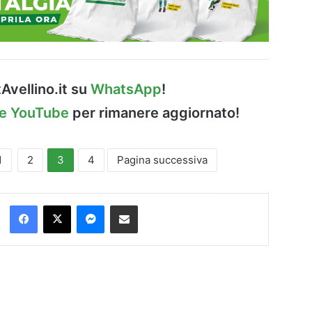
Avellino.it su
WhatsApp
!
le YouTube
per rimanere aggiornato!
1
2
3
4
Pagina successiva
Facebook
X
Messenger
Condividi via Email