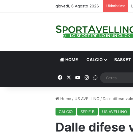
giovedì, 6 Agosto 2026
Ultimissime
HOME
CALCIO
BASKET
Facebook
X
You Tube
Instagram
WhatsApp
Home
/
US AVELLINO
/
Dalle difese vuln
CALCIO
SERIE B
US AVELLINO
Dalle difese v