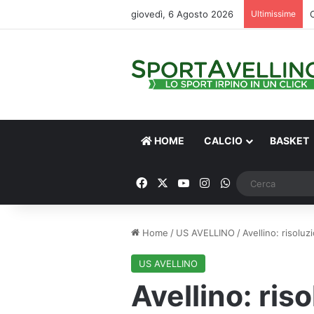
giovedì, 6 Agosto 2026
Ultimissime
HOME
CALCIO
BASKET
Facebook
X
You Tube
Instagram
WhatsApp
Home
/
US AVELLINO
/
Avellino: risolu
US AVELLINO
Avellino: ris