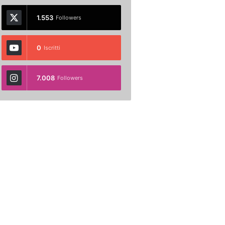
1.553
Followers
0
Iscritti
7.008
Followers