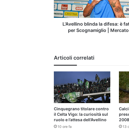
per
Scognamiglio
|
Mercato
L'Avellino blinda la difesa: è fa
per Scognamiglio | Mercato
Articoli correlati
Cinquegrano titolare contro
Calci
il Celta Vigo: la curiosità sul
pres
ruolo e l’attesa dell’Avellino
2008 
10 ore fa
13 o