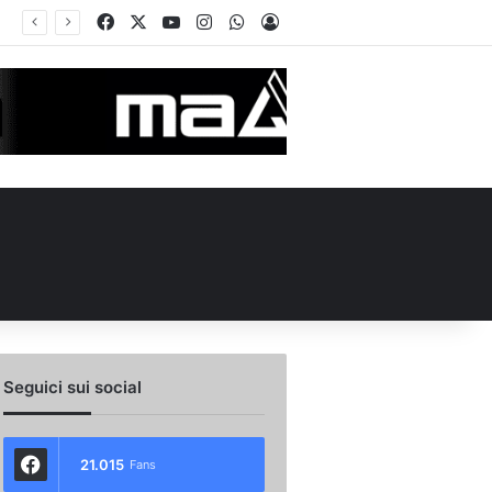
Facebook
X
You Tube
Instagram
WhatsApp
Accedi
Calciomercato Avellino, preso un esterno classe 2008 dalla Roma: i dettagli
Seguici sui social
21.015
Fans