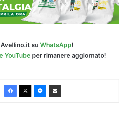
Avellino.it su
WhatsApp
!
le YouTube
per rimanere aggiornato!
Facebook
X
Messenger
Condividi via Email