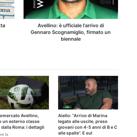
Scognamiglio,
firmato
un
biennale
tta
Avellino: è ufficiale l'arrivo di
Gennaro Scognamiglio, firmato un
biennale
omercato Avellino,
Aiello: “Arrivo di Marina
o un esterno classe
legato alle uscite, preso
dalla Roma: i dettagli
giovani con 4-5 anni di B e C
alle spalle”. E sul
re fa