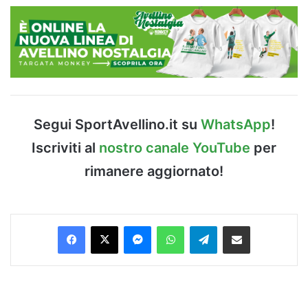
Segui SportAvellino.it su
WhatsApp
!
Iscriviti al
nostro canale YouTube
per
rimanere aggiornato!
Facebook
X
Messenger
WhatsApp
Telegram
Condividi via Email