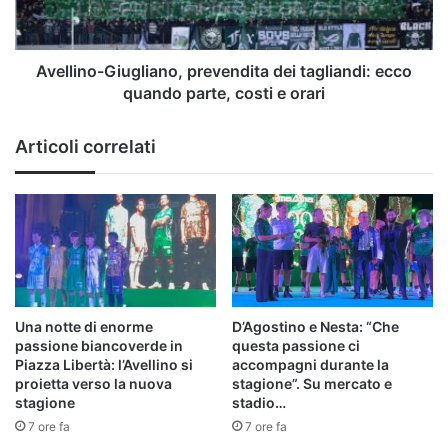
quando
parte,
costi
e
Avellino-Giugliano, prevendita dei tagliandi: ecco
orari
quando parte, costi e orari
Articoli correlati
Una notte di enorme
D’Agostino e Nesta: “Che
passione biancoverde in
questa passione ci
Piazza Libertà: l’Avellino si
accompagni durante la
proietta verso la nuova
stagione”. Su mercato e
stagione
stadio…
7 ore fa
7 ore fa