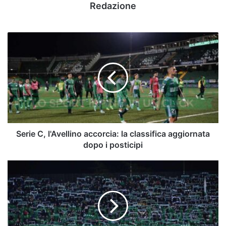
Redazione
Serie
C,
l'Avellino
accorcia:
la
classifica
aggiornata
dopo
i
posticipi
Serie C, l'Avellino accorcia: la classifica aggiornata
dopo i posticipi
Avellino-
Giugliano,
prevendita
dei
tagliandi:
ecco