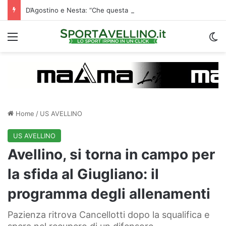
D’Agostino e Nesta: “Che questa passione ci accompagni durante la stagione”. Su mercato e stadio…
Menu
C
Home
/
US AVELLINO
US AVELLINO
Avellino, si torna in campo per
la sfida al Giugliano: il
programma degli allenamenti
Pazienza ritrova Cancellotti dopo la squalifica e