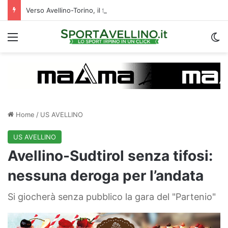
Verso Avellino-Torino, il focus sulla formazione granata
Menu
C
Home
/
US AVELLINO
US AVELLINO
Avellino-Sudtirol senza tifosi:
nessuna deroga per l’andata
Si giocherà senza pubblico la gara del "Partenio"