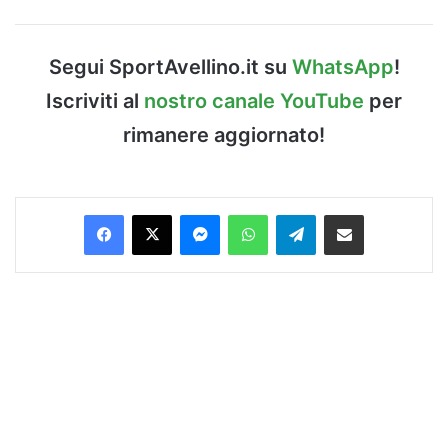
Segui SportAvellino.it su
WhatsApp
!
Iscriviti al
nostro canale YouTube
per
rimanere aggiornato!
Facebook
X
Messenger
WhatsApp
Telegram
Condividi via Email