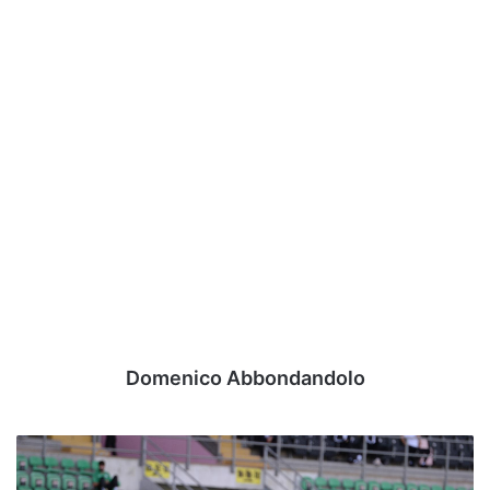
Domenico Abbondandolo
Verso
la