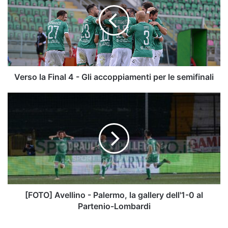
Final
4
-
Gli
accoppiamenti
per
le
semifinali
Verso la Final 4 - Gli accoppiamenti per le semifinali
[FOTO]
Avellino
-
Palermo,
la
gallery
dell'1-
0
al
Partenio-
[FOTO] Avellino - Palermo, la gallery dell'1-0 al
Lombardi
Partenio-Lombardi