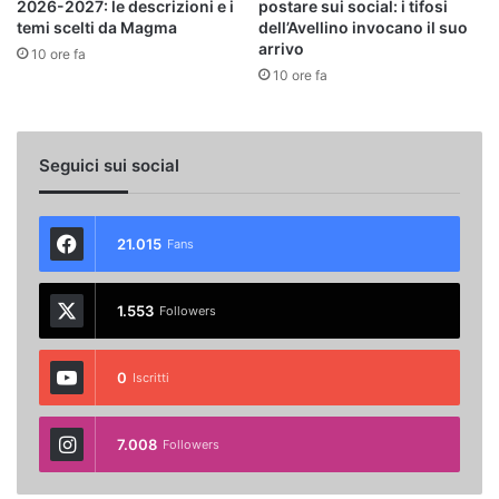
2026-2027: le descrizioni e i
postare sui social: i tifosi
temi scelti da Magma
dell’Avellino invocano il suo
arrivo
10 ore fa
10 ore fa
Seguici sui social
21.015
Fans
1.553
Followers
0
Iscritti
7.008
Followers