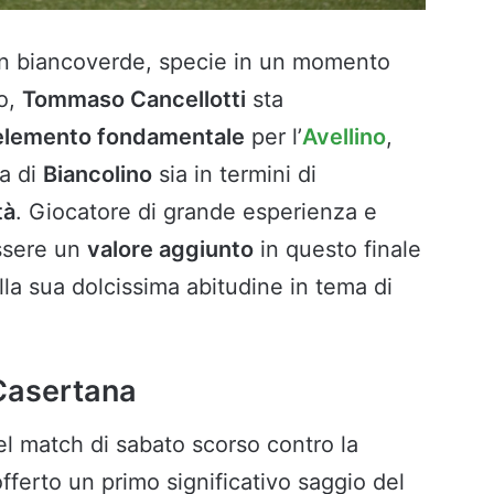
in biancoverde, specie in un momento
to,
Tommaso Cancellotti
sta
elemento fondamentale
per l’
Avellino
,
ra di
Biancolino
sia in termini di
tà
. Giocatore di grande esperienza e
ssere un
valore aggiunto
in questo finale
lla sua dolcissima abitudine in tema di
 Casertana
 nel match di sabato scorso contro la
fferto un primo significativo saggio del