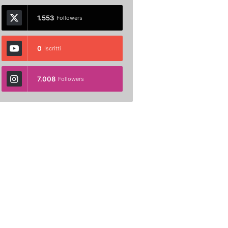
1.553
Followers
0
Iscritti
7.008
Followers