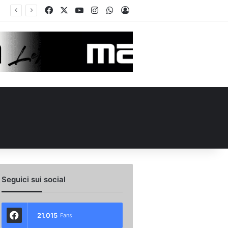
Facebook
X
You Tube
Instagram
WhatsApp
Accedi
o scambio con il Catania: la situazione
Seguici sui social
21.015
Fans