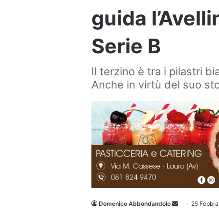
guida l’Avelli
Serie B
Il terzino è tra i pilastri
Anche in virtù del suo st
Invia
Domenico Abbondandolo
25 Febbra
un'email