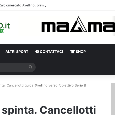
Calciomercato Avellino, primi dialoghi per un
ALTRI SPORT
CONTATTACI
SHOP
Cerca
inta. Cancellotti guida l’Avellino verso l’obiettivo Serie B
e spinta. Cancellotti