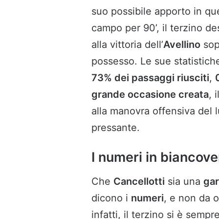
suo possibile apporto in qu
campo per 90’, il terzino de
alla vittoria dell’
Avellino
sopr
possesso. Le sue statistich
73% dei passaggi riusciti
,
grande occasione creata
, 
alla manovra offensiva del
pressante.
I numeri in biancov
Che
Cancellotti
sia una
gar
dicono i
numeri
, e non da o
infatti, il terzino si è semp