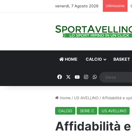
venerdì, 7 Agosto 2026
Ultimissime
HOME
CALCIO
BASKET
Facebook
X
You Tube
Instagram
WhatsApp
Home
/
US AVELLINO
/
Affidabilità e sp
CALCIO
SERIE C
US AVELLINO
Affidabilità 