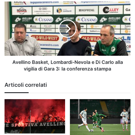
Avellino
Basket,
Lombardi-
Nevola
e
Di
Carlo
alla
vigilia
di
Avellino Basket, Lombardi-Nevola e Di Carlo alla
Gara
vigilia di Gara 3: la conferenza stampa
3:
la
Articoli correlati
conferenza
stampa