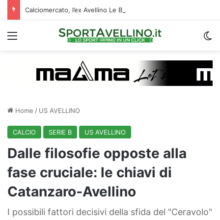
Calciomercato, l’ex Avellino Le Borgne conteso da due club cadetti: la situazione
Menu
C
Home
/
US AVELLINO
CALCIO
SERIE B
US AVELLINO
Dalle filosofie opposte alla
fase cruciale: le chiavi di
Catanzaro-Avellino
I possibili fattori decisivi della sfida del "Ceravolo"