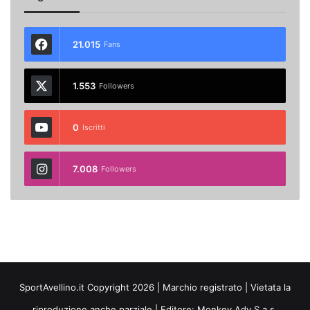
21.015
Fans
1.553
Followers
0
Iscritti
7.008
Followers
SportAvellino.it Copyright 2026 | Marchio registrato | Vietata la
riproduzione anche parziale | Editore:
Monkey Adv S.a.s.