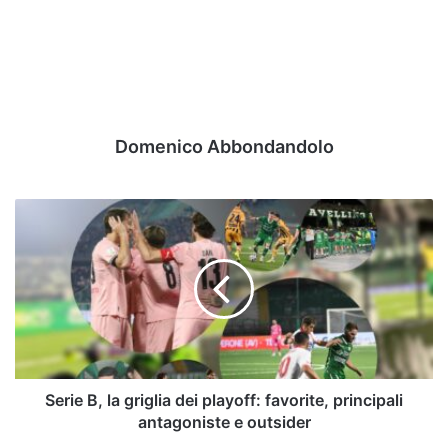
Domenico Abbondandolo
Serie
B,
la
griglia
dei
playoff:
favorite,
principali
antagoniste
e
Serie B, la griglia dei playoff: favorite, principali
outsider
antagoniste e outsider