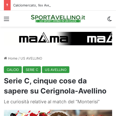
Calciomercato, l’ex Avellino Le Borgne conteso da due club cadetti: la situazione
Menu
C
Home
/
US AVELLINO
CALCIO
SERIE C
US AVELLINO
Serie C, cinque cose da
sapere su Cerignola-Avellino
Le curiosità relative al match del “Monterisi”