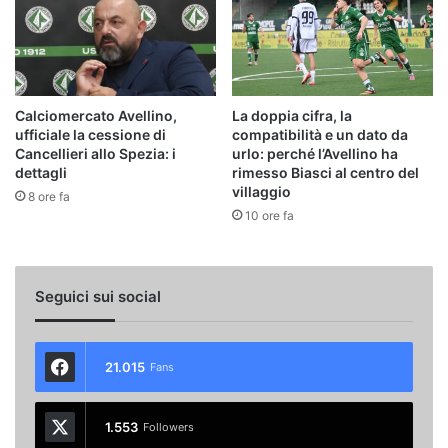
Calciomercato Avellino,
La doppia cifra, la
ufficiale la cessione di
compatibilità e un dato da
Cancellieri allo Spezia: i
urlo: perché l’Avellino ha
dettagli
rimesso Biasci al centro del
villaggio
8 ore fa
10 ore fa
Seguici sui social
21.015
Fans
1.553
Followers