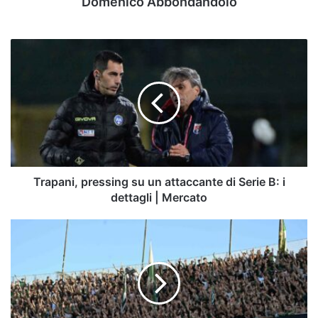
Domenico Abbondandolo
Trapani,
pressing
su
un
attaccante
di
Serie
B:
i
dettagli
Trapani, pressing su un attaccante di Serie B: i
|
dettagli | Mercato
Mercato
Avellino-
Cavese,
da
domani
il
via
alla