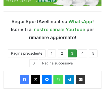
Segui SportAvellino.it su
WhatsApp
!
Iscriviti al
nostro canale YouTube
per
rimanere aggiornato!
Pagina precedente
1
2
3
4
5
6
Pagina successiva
Facebook
X
Messenger
WhatsApp
Telegram
Condividi via Email