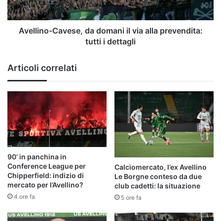
prevendita:
tutti
i
Avellino-Cavese, da domani il via alla prevendita:
dettagli
tutti i dettagli
Articoli correlati
90’ in panchina in
Conference League per
Calciomercato, l’ex Avellino
Chipperfield: indizio di
Le Borgne conteso da due
mercato per l’Avellino?
club cadetti: la situazione
4 ore fa
5 ore fa