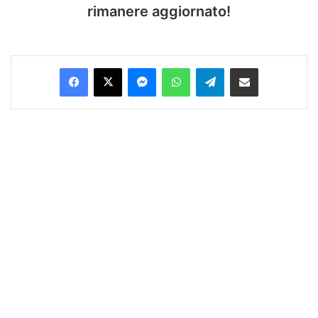
rimanere aggiornato!
Facebook
X
Messenger
WhatsApp
Telegram
Condividi via Email