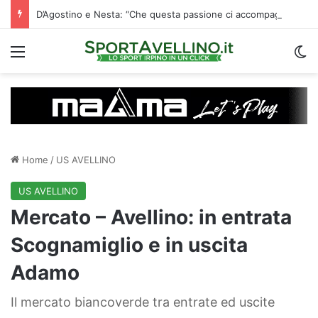
D’Agostino e Nesta: “Che questa passione ci accompagni durante la stagione”. Su mercato e stadio…
Menu
C
Home
/
US AVELLINO
US AVELLINO
Mercato – Avellino: in entrata
Scognamiglio e in uscita
Adamo
Il mercato biancoverde tra entrate ed uscite