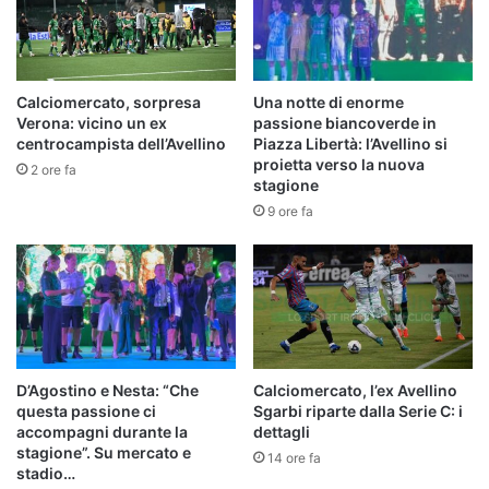
Calciomercato, sorpresa
Una notte di enorme
Verona: vicino un ex
passione biancoverde in
centrocampista dell’Avellino
Piazza Libertà: l’Avellino si
proietta verso la nuova
2 ore fa
stagione
9 ore fa
D’Agostino e Nesta: “Che
Calciomercato, l’ex Avellino
questa passione ci
Sgarbi riparte dalla Serie C: i
accompagni durante la
dettagli
stagione”. Su mercato e
14 ore fa
stadio…