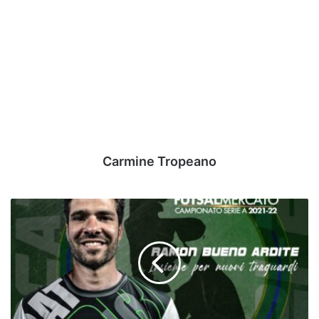
Carmine Tropeano
Sandro
Abate:
è
Ramon
Bueno
Ardite
il
nuovo