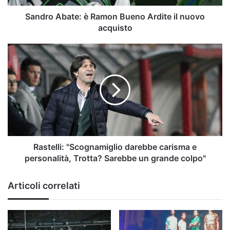
acquisto
Sandro Abate: è Ramon Bueno Ardite il nuovo
acquisto
Rastelli:
"Scognamiglio
darebbe
carisma
e
personalità,
Trotta?
Sarebbe
un
grande
Rastelli: "Scognamiglio darebbe carisma e
colpo"
personalità, Trotta? Sarebbe un grande colpo"
Articoli correlati