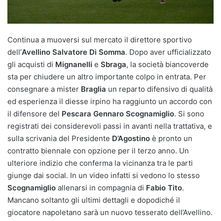
Continua a muoversi sul mercato il direttore sportivo
dell’
Avellino Salvatore Di Somma
. Dopo aver ufficializzato
gli acquisti di
Mignanelli
e
Sbraga
, la società biancoverde
sta per chiudere un altro importante colpo in entrata. Per
consegnare a mister
Braglia
un reparto difensivo di qualità
ed esperienza il diesse irpino ha raggiunto un accordo con
il difensore del
Pescara Gennaro Scognamiglio
. Si sono
registrati dei considerevoli passi in avanti nella trattativa, e
sulla scrivania del Presidente
D’Agostino
è pronto un
contratto biennale con opzione per il terzo anno. Un
ulteriore indizio che conferma la vicinanza tra le parti
giunge dai social. In un video infatti si vedono lo stesso
Scognamiglio
allenarsi in compagnia di
Fabio Tito
.
Mancano soltanto gli ultimi dettagli e dopodiché il
giocatore napoletano sarà un nuovo tesserato dell’Avellino.