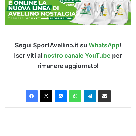
Segui SportAvellino.it su
WhatsApp
!
Iscriviti al
nostro canale YouTube
per
rimanere aggiornato!
Facebook
X
Messenger
WhatsApp
Telegram
Condividi via Email