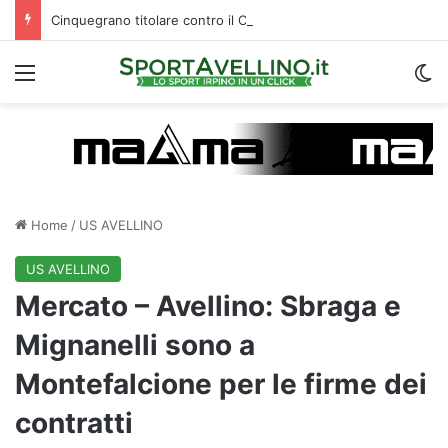
Cinquegrano titolare contro il Celta Vigo: la curiosità sul ruolo e l’attesa dell’Avellino
Menu
C
Home
/
US AVELLINO
US AVELLINO
Mercato – Avellino: Sbraga e
Mignanelli sono a
Montefalcione per le firme dei
contratti