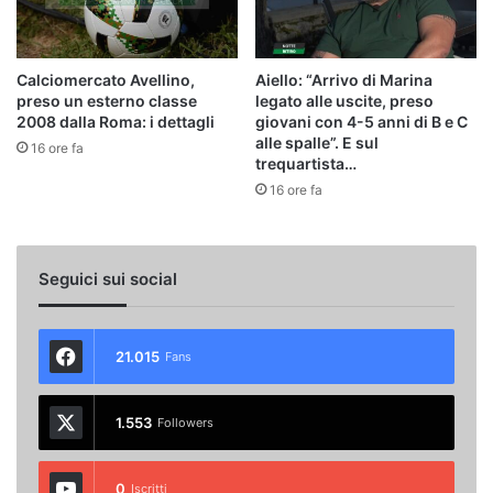
Calciomercato Avellino,
Aiello: “Arrivo di Marina
preso un esterno classe
legato alle uscite, preso
2008 dalla Roma: i dettagli
giovani con 4-5 anni di B e C
alle spalle”. E sul
16 ore fa
trequartista…
16 ore fa
Seguici sui social
21.015
Fans
1.553
Followers
0
Iscritti