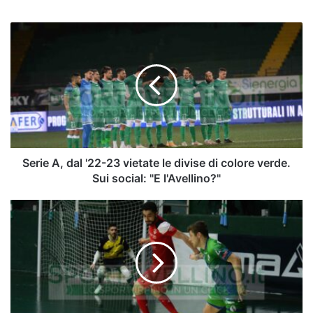
Serie
A,
dal
'22-
23
vietate
le
divise
di
colore
Serie A, dal '22-23 vietate le divise di colore verde.
verde.
Sui social: "E l'Avellino?"
Sui
social:
Mercato
"E
–
l'Avellino?"
Futsal:
Fantecele
vola
in
Francia,
Patias