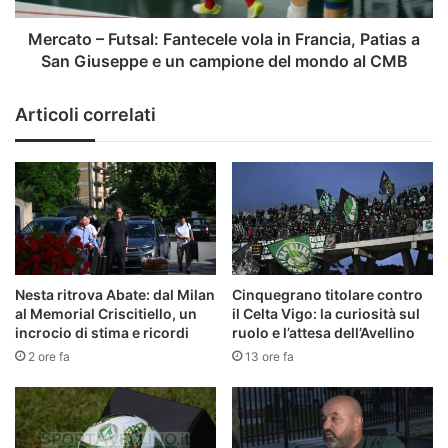
a
San
Mercato – Futsal: Fantecele vola in Francia, Patias a
Giuseppe
San Giuseppe e un campione del mondo al CMB
e
un
Articoli correlati
campione
del
mondo
al
CMB
Nesta ritrova Abate: dal Milan
Cinquegrano titolare contro
al Memorial Criscitiello, un
il Celta Vigo: la curiosità sul
incrocio di stima e ricordi
ruolo e l’attesa dell’Avellino
2 ore fa
13 ore fa