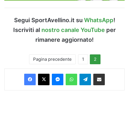
Segui SportAvellino.it su
WhatsApp
!
Iscriviti al
nostro canale YouTube
per
rimanere aggiornato!
Pagina precedente
1
2
Facebook
X
Messenger
WhatsApp
Telegram
Condividi via Email