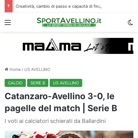
Creatività, cambio di passo e capacità di finalizzare: perché l’Avellino ha deciso di puntare su Jimenez
Menu
C
Home
/
US AVELLINO
CALCIO
SERIE B
US AVELLINO
Catanzaro-Avellino 3-0, le
pagelle del match | Serie B
I voti ai calciatori schierati da Ballardini