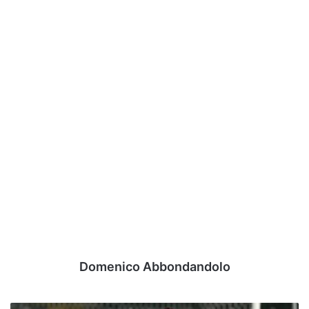
Domenico Abbondandolo
Catanzaro-