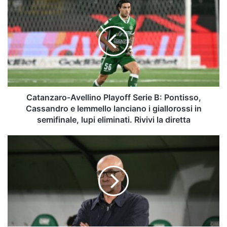
Avellino
Playoff
Serie
B:
Pontisso,
Cassandro
e
Iemmello
lanciano
Catanzaro-Avellino Playoff Serie B: Pontisso,
i
Cassandro e Iemmello lanciano i giallorossi in
giallorossi
semifinale, lupi eliminati. Rivivi la diretta
in
semifinale,
Catanzaro-
lupi
Avellino,
eliminati.
le
Rivivi
voci
la
del
diretta
post-
gara:
leggi
le