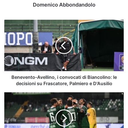
Domenico Abbondandolo
Benevento-
Avellino,
i
convocati
di
Biancolino:
le
decisioni
su
Frascatore,
Benevento-Avellino, i convocati di Biancolino: le
Palmiero
decisioni su Frascatore, Palmiero e D'Ausilio
e
D'Ausilio
Avellino,
è
l'ora
del
derby:
a