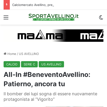
Calciomercato Avellino, preso un esterno classe 2008 dalla Roma: i dettagli
Menu
C
Home
/
US AVELLINO
CALCIO
SERIE C
US AVELLINO
All-In #BeneventoAvellino:
Patierno, ancora tu
Il bomber dei lupi sogna di essere nuovamente
protagonista al “Vigorito”