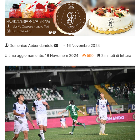
Invia
Domenico Abbondandolo
16 Novembre 2024
un'email
Ultimo aggiornamento: 16 Novembre 2024
590
2 minuti di lettura