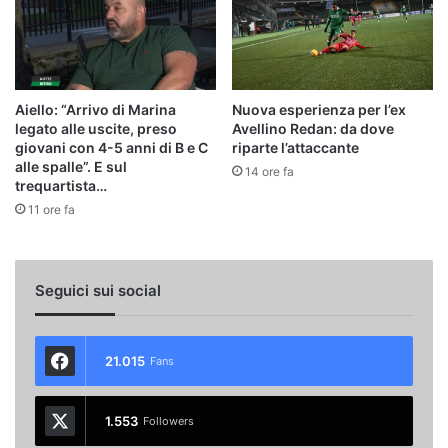
Aiello: “Arrivo di Marina
Nuova esperienza per l’ex
legato alle uscite, preso
Avellino Redan: da dove
giovani con 4-5 anni di B e C
riparte l’attaccante
alle spalle”. E sul
14 ore fa
trequartista…
11 ore fa
Seguici sui social
21.015
Fans
1.553
Followers