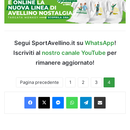
Segui SportAvellino.it su
WhatsApp
!
Iscriviti al
nostro canale YouTube
per
rimanere aggiornato!
Pagina precedente
1
2
3
4
Facebook
X
Messenger
WhatsApp
Telegram
Condividi via Email