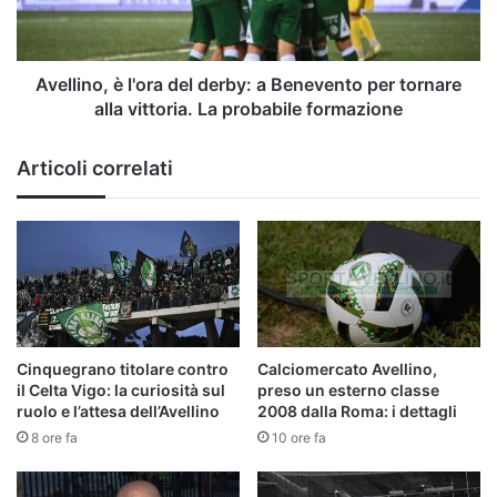
Benevento
per
tornare
alla
Avellino, è l'ora del derby: a Benevento per tornare
vittoria.
alla vittoria. La probabile formazione
La
probabile
Articoli correlati
formazione
Cinquegrano titolare contro
Calciomercato Avellino,
il Celta Vigo: la curiosità sul
preso un esterno classe
ruolo e l’attesa dell’Avellino
2008 dalla Roma: i dettagli
8 ore fa
10 ore fa