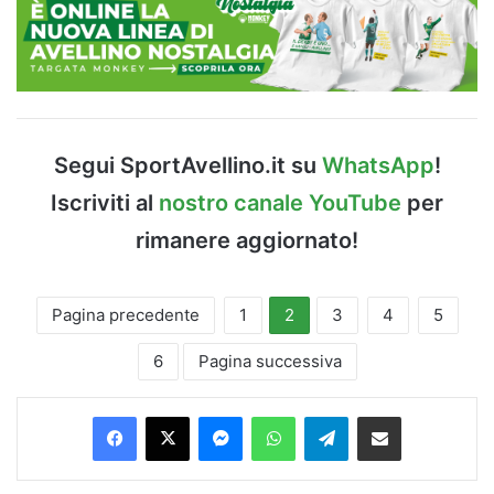
Segui SportAvellino.it su
WhatsApp
!
Iscriviti al
nostro canale YouTube
per
rimanere aggiornato!
Pagina precedente
1
2
3
4
5
6
Pagina successiva
Facebook
X
Messenger
WhatsApp
Telegram
Condividi via Email