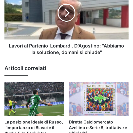
a
Partenio-
Montevergine
Lombardi,
D'Agostino:
"Abbiamo
la
soluzione,
domani
si
Lavori al Partenio-Lombardi, D'Agostino: "Abbiamo
chiude"
la soluzione, domani si chiude"
Articoli correlati
La posizione ideale di Russo,
Diretta Calciomercato
l’importanza di Biasci e il
Avellino e Serie B, trattative e