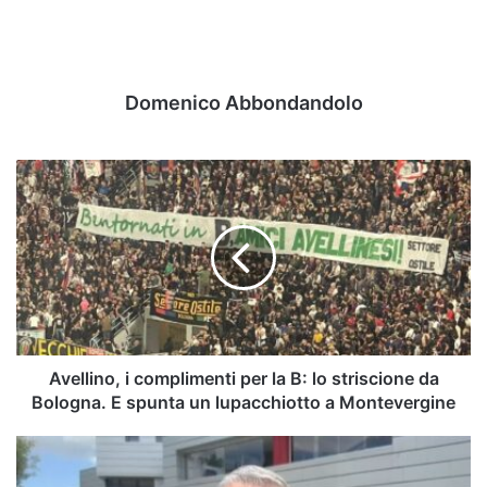
Domenico Abbondandolo
Avellino,
i
complimenti
per
la
B:
lo
striscione
da
Bologna.
Avellino, i complimenti per la B: lo striscione da
E
Bologna. E spunta un lupacchiotto a Montevergine
spunta
un
Lavori
lupacchiotto
al