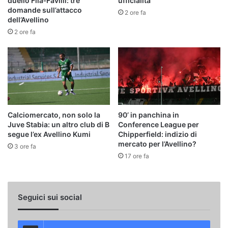
duello Fila‑Favilli: tre
ufficialità
domande sull’attacco
2 ore fa
dell’Avellino
2 ore fa
Calciomercato, non solo la
90’ in panchina in
Juve Stabia: un altro club di B
Conference League per
segue l’ex Avellino Kumi
Chipperfield: indizio di
mercato per l’Avellino?
3 ore fa
17 ore fa
Seguici sui social