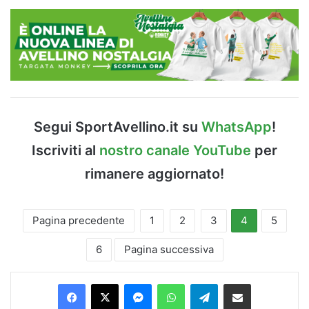
Segui SportAvellino.it su
WhatsApp
!
Iscriviti al
nostro canale YouTube
per
rimanere aggiornato!
Pagina precedente
1
2
3
4
5
6
Pagina successiva
Facebook
X
Messenger
WhatsApp
Telegram
Condividi via Email