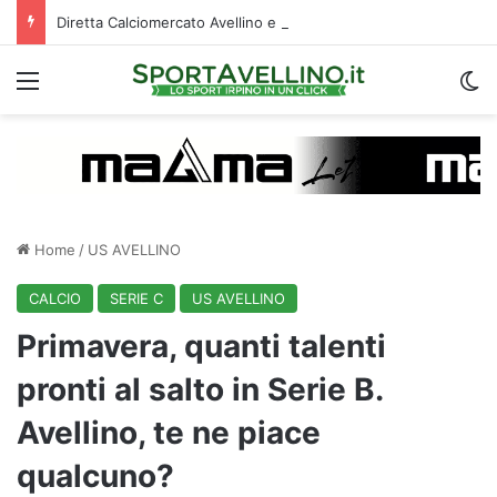
Diretta Calciomercato Avellino e Serie B, trattative e ufficialità
Menu
C
Home
/
US AVELLINO
CALCIO
SERIE C
US AVELLINO
Primavera, quanti talenti
pronti al salto in Serie B.
Avellino, te ne piace
qualcuno?