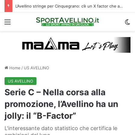
L’Avellino stringe per Cinquegrano: c’è un X factor che avvalora il suo arrivo
Menu
C
Home
/
US AVELLINO
US AVELLINO
Serie C – Nella corsa alla
promozione, l’Avellino ha un
jolly: il “B-Factor”
L'interessante dato statistico che certifica le