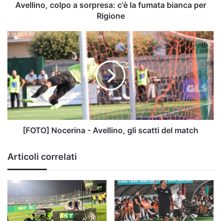
Rigione
Avellino, colpo a sorpresa: c'è la fumata bianca per
Rigione
[FOTO]
Nocerina
-
Avellino,
gli
scatti
del
match
[FOTO] Nocerina - Avellino, gli scatti del match
Articoli correlati