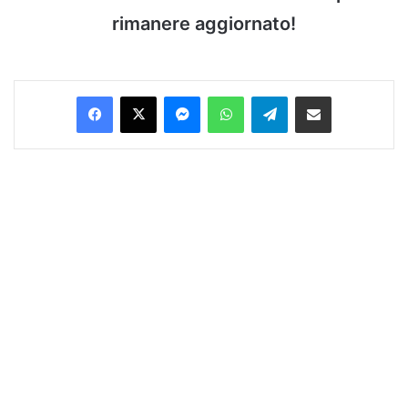
rimanere aggiornato!
Facebook
X
Messenger
WhatsApp
Telegram
Condividi via Email