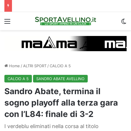
Menu
C
Home
/
ALTRI SPORT
/
CALCIO A 5
CALCIO A 5
SANDRO ABATE AVELLINO
Sandro Abate, termina il
sogno playoff alla terza gara
con l’L84: finale di 3-2
I verdeblu eliminati nella corsa al titolo