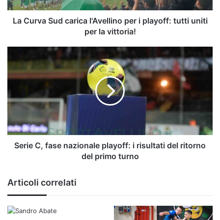
tutti
uniti
La Curva Sud carica l'Avellino per i playoff: tutti uniti
per
per la vittoria!
la
vittoria!
Serie
C,
fase
nazionale
playoff:
i
risultati
del
ritorno
del
Serie C, fase nazionale playoff: i risultati del ritorno
primo
del primo turno
turno
Articoli correlati