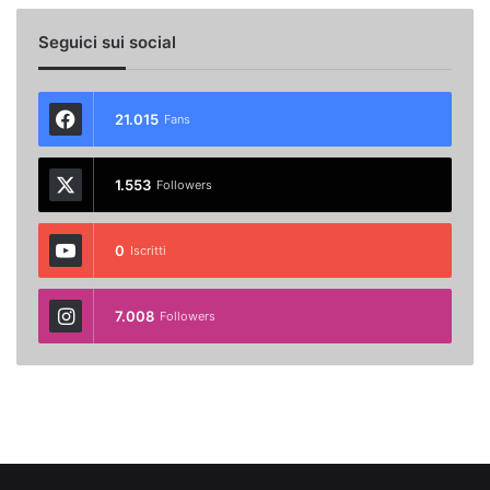
Seguici sui social
21.015
Fans
1.553
Followers
0
Iscritti
7.008
Followers