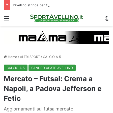
L’Avellino stringe per Cinquegrano: c’è un X factor che avvalora il suo arrivo
Menu
C
Home
/
ALTRI SPORT
/
CALCIO A 5
CALCIO A 5
SANDRO ABATE AVELLINO
Mercato – Futsal: Crema a
Napoli, a Padova Jefferson e
Fetic
Aggiornamenti sul futsalmercato