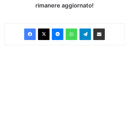
rimanere aggiornato!
Facebook
X
Messenger
WhatsApp
Telegram
Condividi via Email