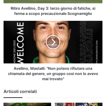
si
ferma
Ritiro Avellino, Day 3: terzo giorno di fatiche, si
a
ferma a scopo precauzionale Scognamiglio
scopo
precauzionale
Avellino,
Scognamiglio
Mastalli:
"Non
potevo
rifiutare
una
chiamata
del
genere,
un
Avellino, Mastalli: "Non potevo rifiutare una
gruppo
chiamata del genere, un gruppo così non lo avevo
così
mai trovato"
non
lo
Articoli correlati
avevo
mai
trovato"