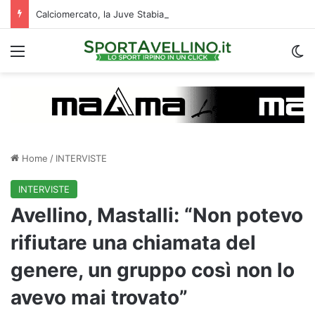
Calciomercato, la Juve Stabia supera il Vicenza per un ex Avellino: le ultime
Menu
C
Home
/
INTERVISTE
INTERVISTE
Avellino, Mastalli: “Non potevo
rifiutare una chiamata del
genere, un gruppo così non lo
avevo mai trovato”