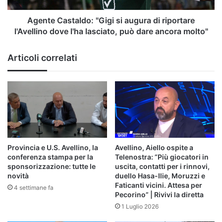
dove
l'ha
Agente Castaldo: "Gigi si augura di riportare
lasciato,
l'Avellino dove l'ha lasciato, può dare ancora molto"
può
dare
Articoli correlati
ancora
molto"
Provincia e U.S. Avellino, la
Avellino, Aiello ospite a
conferenza stampa per la
Telenostra: “Più giocatori in
sponsorizzazione: tutte le
uscita, contatti per i rinnovi,
novità
duello Hasa-Ilie, Moruzzi e
Faticanti vicini. Attesa per
4 settimane fa
Pecorino” | Rivivi la diretta
1 Luglio 2026