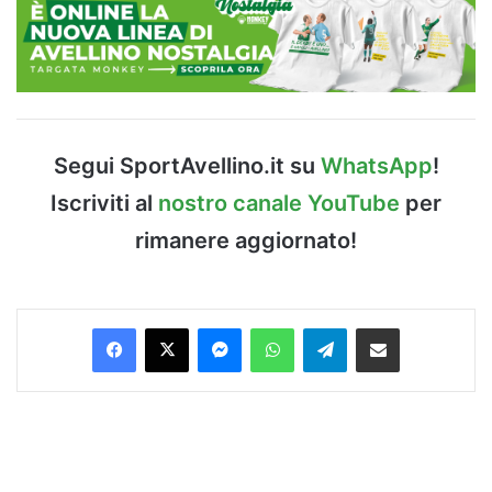
Segui SportAvellino.it su
WhatsApp
!
Iscriviti al
nostro canale YouTube
per
rimanere aggiornato!
Facebook
X
Messenger
WhatsApp
Telegram
Condividi via Email