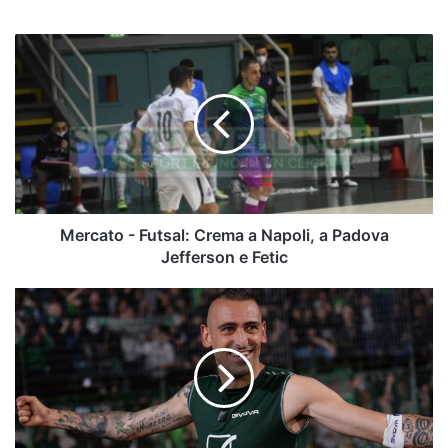
Mercato
-
Futsal:
Crema
a
Napoli,
a
Padova
Jefferson
e
Mercato - Futsal: Crema a Napoli, a Padova
Fetic
Jefferson e Fetic
Agente
Castaldo:
"Gigi
si
augura
di
riportare
l'Avellino