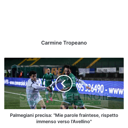
Carmine Tropeano
Palmegiani
precisa:
"Mie
parole
fraintese,
rispetto
immenso
verso
l'Avellino"
Palmegiani precisa: "Mie parole fraintese, rispetto
immenso verso l'Avellino"