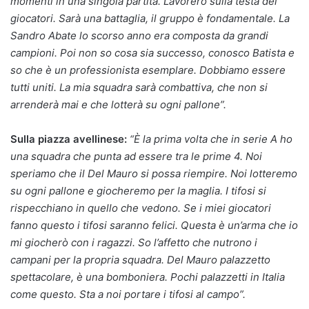
momenti in una singola partita. Lavorerò sulla testa dei
giocatori. Sarà una battaglia, il gruppo è fondamentale. La
Sandro Abate lo scorso anno era composta da grandi
campioni. Poi non so cosa sia successo, conosco Batista e
so che è un professionista esemplare. Dobbiamo essere
tutti uniti. La mia squadra sarà combattiva, che non si
arrenderà mai e che lotterà su ogni pallone”.
Sulla piazza avellinese:
“È la prima volta che in serie A ho
una squadra che punta ad essere tra le prime 4. Noi
speriamo che il Del Mauro si possa riempire. Noi lotteremo
su ogni pallone e giocheremo per la maglia. I tifosi si
rispecchiano in quello che vedono. Se i miei giocatori
fanno questo i tifosi saranno felici. Questa è un’arma che io
mi giocherò con i ragazzi. So l’affetto che nutrono i
campani per la propria squadra. Del Mauro palazzetto
spettacolare, è una bomboniera. Pochi palazzetti in Italia
come questo. Sta a noi portare i tifosi al campo”.