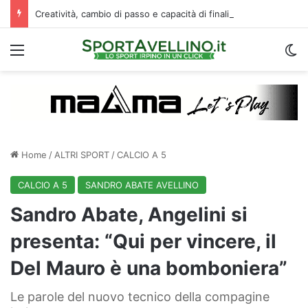
Creatività, cambio di passo e capacità di finalizzare: perché l’Avellino ha deciso di puntare su Jimenez
Menu
C
Home
/
ALTRI SPORT
/
CALCIO A 5
CALCIO A 5
SANDRO ABATE AVELLINO
Sandro Abate, Angelini si
presenta: “Qui per vincere, il
Del Mauro è una bomboniera”
Le parole del nuovo tecnico della compagine