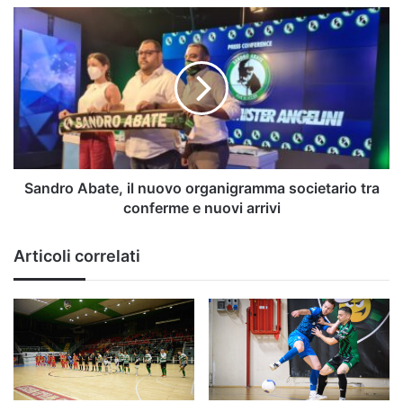
Sandro
Abate,
il
nuovo
organigramma
societario
tra
conferme
e
nuovi
Sandro Abate, il nuovo organigramma societario tra
arrivi
conferme e nuovi arrivi
Articoli correlati