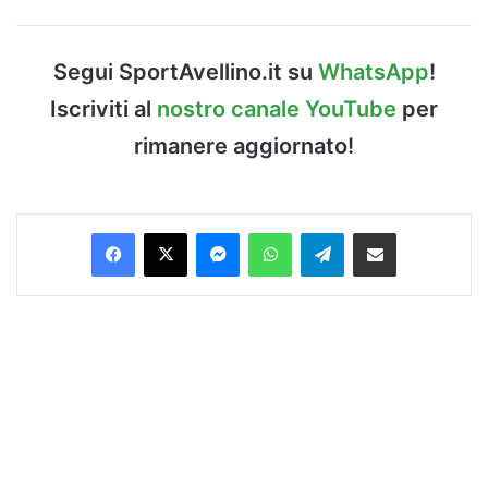
Segui SportAvellino.it su
WhatsApp
!
Iscriviti al
nostro canale YouTube
per
rimanere aggiornato!
Facebook
X
Messenger
WhatsApp
Telegram
Condividi via Email