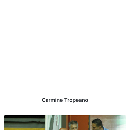
Carmine Tropeano
Scandone,
via
Luciano