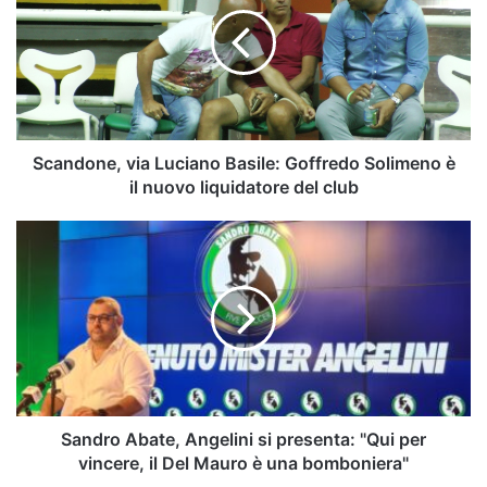
Basile:
Goffredo
Solimeno
è
il
nuovo
liquidatore
Scandone, via Luciano Basile: Goffredo Solimeno è
del
il nuovo liquidatore del club
club
Sandro
Abate,
Angelini
si
presenta:
"Qui
per
vincere,
il
Del
Sandro Abate, Angelini si presenta: "Qui per
Mauro
vincere, il Del Mauro è una bomboniera"
è