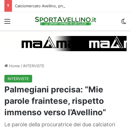
Calciomercato Avellino, proseguono i dialoghi per lo scambio Patierno‑Jimenez: le ultime
Menu
C
Home
/
INTERVISTE
INTERVISTE
Palmegiani precisa: “Mie
parole fraintese, rispetto
immenso verso l’Avellino”
Le parole della procuratrice dei due calciatori