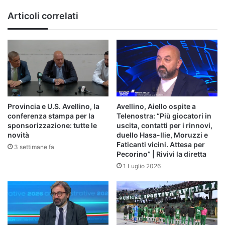
una
Articoli correlati
bomboniera"
Provincia e U.S. Avellino, la
Avellino, Aiello ospite a
conferenza stampa per la
Telenostra: “Più giocatori in
sponsorizzazione: tutte le
uscita, contatti per i rinnovi,
novità
duello Hasa-Ilie, Moruzzi e
Faticanti vicini. Attesa per
3 settimane fa
Pecorino” | Rivivi la diretta
1 Luglio 2026